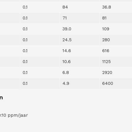
0.1
84
36.8
0.1
71
81
0.1
39.0
109
0.1
24.5
280
0.1
14.6
616
0.1
10.6
1125
0.1
6.8
2920
0.1
4.9
6400
n
 <10 ppm/jaar