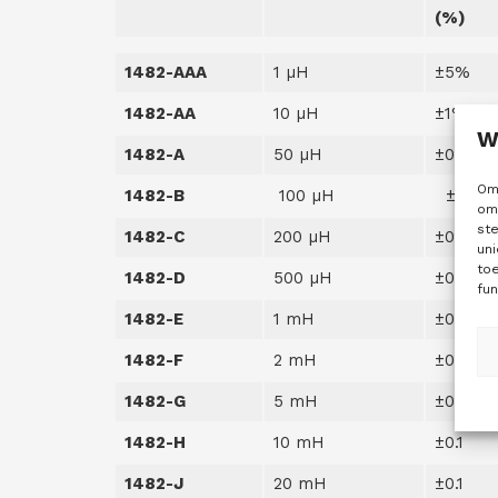
(%)
1482-AAA
1 µH
±5%
1482-AA
10 µH
±1%
W
1482-A
50 µH
±0.5
Om 
1482-B
100 µH
±0.25
om 
st
1482-C
200 µH
±0.25
uni
to
1482-D
500 µH
±0.1
fun
1482-E
1 mH
±0.1
1482-F
2 mH
±0.1
1482-G
5 mH
±0.1
1482-H
10 mH
±0.1
1482-J
20 mH
±0.1