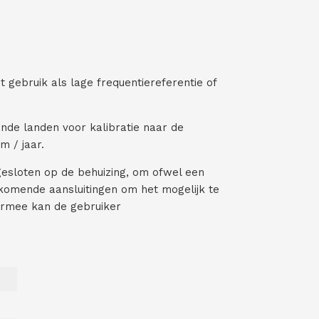
)
e
r
e
i
s
t
 gebruik als lage frequentiereferentie of
)
lende landen voor kalibratie naar de
m / jaar.
esloten op de behuizing, om ofwel een
jkomende aansluitingen om het mogelijk te
iermee kan de gebruiker