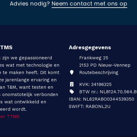
Advies nodig?
Neem contact met ons op
TTMS
Adresgegevens
S zijn we gepassioneerd
Frankweg 25
les wat met technologie en
2153 PD
Nieuw-Vennep
e te maken heeft. Dit komt
Routebeschrijving
ze jarenlange ervaring en
KVK: 34196325
van T&M, want testen en
BTW nr.: NL8124.70.564.B
s onomstotelijk verbonden
IBAN: NL62RABO0344539350
es wat ontwikkeld en
SWIFT: RABONL2U
ceerd wordt.
ver TTMS