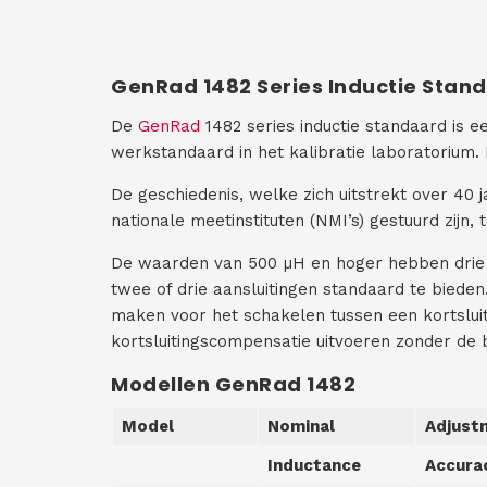
GenRad 1482 Series Inductie Stan
De
GenRad
1482 series inductie standaard is e
werkstandaard in het kalibratie laboratorium
De geschiedenis, welke zich uitstrekt over 40 j
nationale meetinstituten (NMI’s) gestuurd zijn, 
De waarden van 500 µH en hoger hebben drie a
twee of drie aansluitingen standaard te biede
maken voor het schakelen tussen een kortsluit
kortsluitingscompensatie uitvoeren zonder de 
Modellen GenRad 1482
Model
Nominal
Adjust
Inductance
Accura