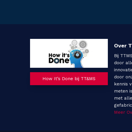
Over 
Bij TTM
door al
innovati
door on
How It’s Done bij TT&MS
kennis 
meten i
met all
gefabri
Meer O