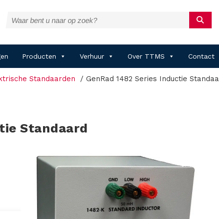
gen
Producten
Verhuur
Over TTMS
Contact
ktrische Standaarden
GenRad 1482 Series Inductie Standa
tie Standaard