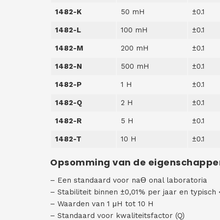
1482-K
50 mH
±0.1
1482-L
100 mH
±0.1
1482-M
200 mH
±0.1
1482-N
500 mH
±0.1
1482-P
1 H
±0.1
1482-Q
2 H
±0.1
1482-R
5 H
±0.1
1482-T
10 H
±0.1
Opsomming van de eigenschappe
– Een standaard voor naƟ onal laboratoria
– Stabiliteit binnen ±0,01% per jaar en typisch
– Waarden van 1 μH tot 10 H
– Standaard voor kwaliteitsfactor (Q)