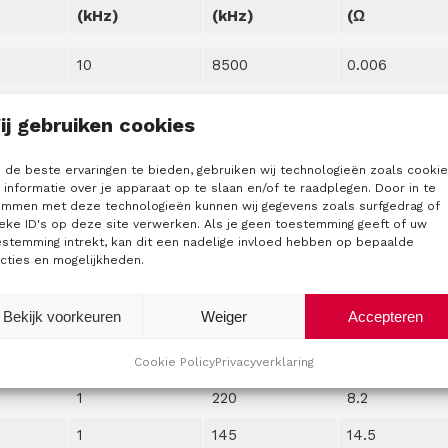
(kHz)
(kHz)
(Ω
10
8500
0.006
10
4500
0.03
ij gebruiken cookies
10
3100
0.039
de beste ervaringen te bieden, gebruiken wij technologieën zoals cooki
10
2250
0.083
informatie over je apparaat op te slaan en/of te raadplegen. Door in te
emmen met deze technologieën kunnen wij gegevens zoals surfgedrag of
10
1400
0.15
eke ID's op deze site verwerken. Als je geen toestemming geeft of uw
estemming intrekt, kan dit een nadelige invloed hebben op bepaalde
1
960
0.38
cties en mogelijkheden.
1
800
0.84
Bekijk voorkeuren
Weiger
Accepteren
1
580
1.52
1
320
3.8
Cookie Policy
Privacyverklaring
1
220
8.2
1
145
14.5