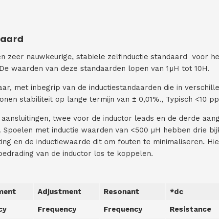
daard
en zeer nauwkeurige, stabiele zelfinductie standaard voor het
. De waarden van deze standaarden lopen van 1µH tot 10H.
aar, met inbegrip van de inductiestandaarden die in verschil
tonen stabiliteit op lange termijn van ± 0,01%., Typisch <10 pp
ansluitingen, twee voor de inductor leads en de derde aang
n. Spoelen met inductie waarden van <500 µH hebben drie bi
ing en de inductiewaarde dit om fouten te minimaliseren. H
bedrading van de inductor los te koppelen.
ment
Adjustment
Resonant
*dc
cy
Frequency
Frequency
Resistance