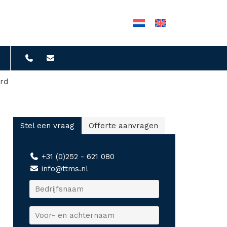
ard
Stel een vraag
Offerte aanvragen
+31 (0)252 - 621 080
info@ttms.nl
B
e
d
V
r
o