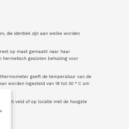
)
e
r
e
i
s
t
, die identiek zijn aan welke worden
)
e rest op maat gemaakt naar haar
n hermetisch gesloten behuizing voor
iethermometer geeft de temperatuur van de
an worden ingesteld van 18 tot 30 ° C om
in het veld of op locatie met de hoogste
es