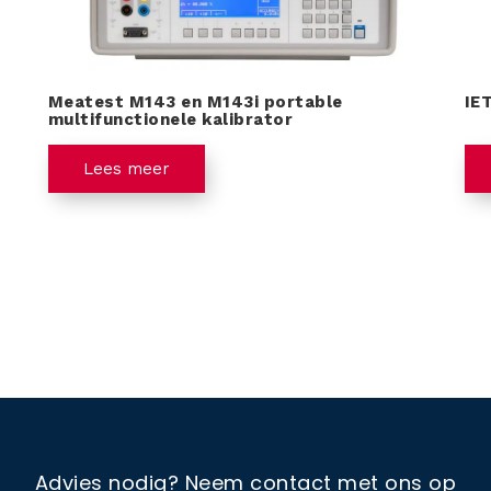
Meatest M143 en M143i portable
IE
multifunctionele kalibrator
Lees meer
Advies nodig?
Neem contact met ons op