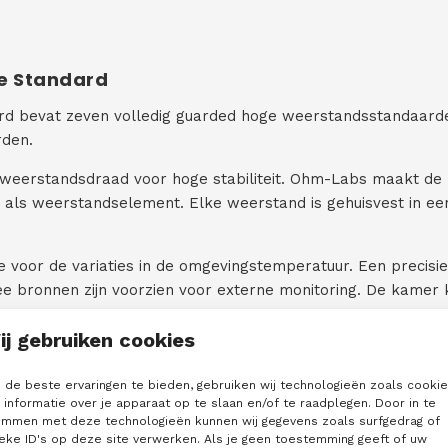
e Standard
rd bevat zeven volledig guarded hoge weerstandsstandaarden
rden.
 weerstandsdraad voor hoge stabiliteit. Ohm-Labs maakt d
e als weerstandselement. Elke weerstand is gehuisvest in ee
e voor de variaties in de omgevingstemperatuur. Een precis
 bronnen zijn voorzien voor externe monitoring. De kamer k
ij gebruiken cookies
eert in minder dan een uur, waardoor weerstandsstandaarden 
de beste ervaringen te bieden, gebruiken wij technologieën zoals cooki
informatie over je apparaat op te slaan en/of te raadplegen. Door in te
herleidbaar is naar NIST, is inbegrepen.
emmen met deze technologieën kunnen wij gegevens zoals surfgedrag of
eke ID's op deze site verwerken. Als je geen toestemming geeft of uw