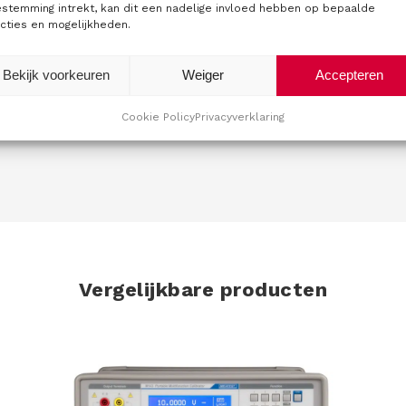
dsstandaarden levert het de Multiple High Resistance Stand
estemming intrekt, kan dit een nadelige invloed hebben op bepaalde
cties en mogelijkheden.
arden verwijzen wij u graag door naar de
overzichtspagina
.
Bekijk voorkeuren
Weiger
Accepteren
nts.
Cookie Policy
Privacyverklaring
Vergelijkbare producten