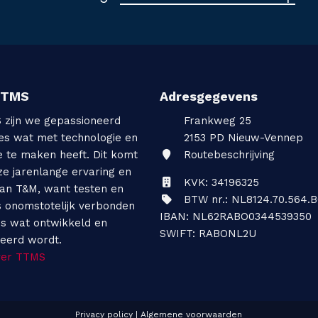
TTMS
Adresgegevens
S zijn we gepassioneerd
Frankweg 25
les wat met technologie en
2153 PD
Nieuw-Vennep
e te maken heeft. Dit komt
Routebeschrijving
ze jarenlange ervaring en
KVK: 34196325
van T&M, want testen en
BTW nr.: NL8124.70.564.B
s onomstotelijk verbonden
IBAN: NL62RABO0344539350
es wat ontwikkeld en
SWIFT: RABONL2U
ceerd wordt.
ver TTMS
Privacy policy
|
Algemene voorwaarden