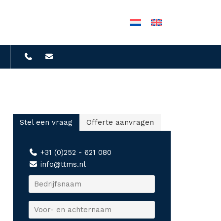
Stel een vraag
Offerte aanvragen
+31 (0)252 - 621 080
info@ttms.nl
B
e
d
V
r
o