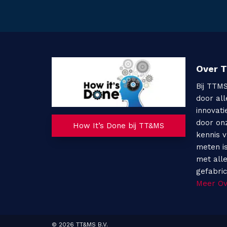
Over 
Bij TTM
door al
innovati
door on
How It’s Done bij TT&MS
kennis 
meten i
met all
gefabri
Meer O
© 2026
TT&MS B.V.