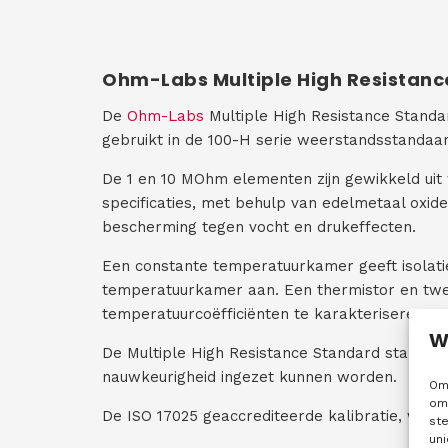
Ohm-Labs Multiple High Resistanc
De
Ohm-Labs
Multiple High Resistance Standa
gebruikt in de 100-H serie weerstandsstandaa
De 1 en 10 MOhm elementen zijn gewikkeld uit
specificaties, met behulp van edelmetaal oxid
bescherming tegen vocht en drukeffecten.
Een constante temperatuurkamer geeft isolati
temperatuurkamer aan. Een thermistor en twee
temperatuurcoëfficiënten te karakteriseren.
W
De Multiple High Resistance Standard stabilis
nauwkeurigheid ingezet kunnen worden.
Om 
om 
De ISO 17025 geaccrediteerde kalibratie, welk 
st
uni