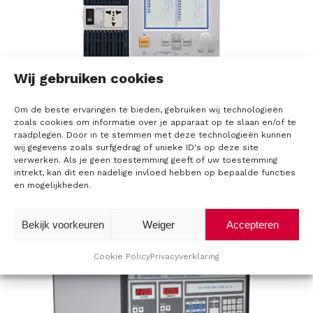
Wij gebruiken cookies
NF EC serie enkelfase AC voedingen
Om de beste ervaringen te bieden, gebruiken wij technologieën
zoals cookies om informatie over je apparaat op te slaan en/of te
raadplegen. Door in te stemmen met deze technologieën kunnen
wij gegevens zoals surfgedrag of unieke ID's op deze site
verwerken. Als je geen toestemming geeft of uw toestemming
intrekt, kan dit een nadelige invloed hebben op bepaalde functies
en mogelijkheden.
Bekijk voorkeuren
Weiger
Accepteren
Itech IT7300 serie AC voedingen
Cookie Policy
Privacyverklaring