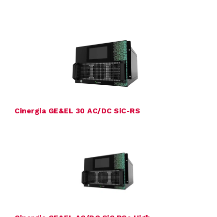
s
i
n
g
e
Cinergia GE&EL 30 AC/DC SiC-RS
n
P
r
o
d
u