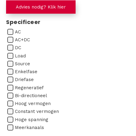
Advies nodig? Klik hier
Specificeer
AC
AC+DC
DC
Load
Source
Enkelfase
Driefase
Regeneratief
Bi-directioneel
Hoog vermogen
Constant vermogen
Hoge spanning
Meerkanaals