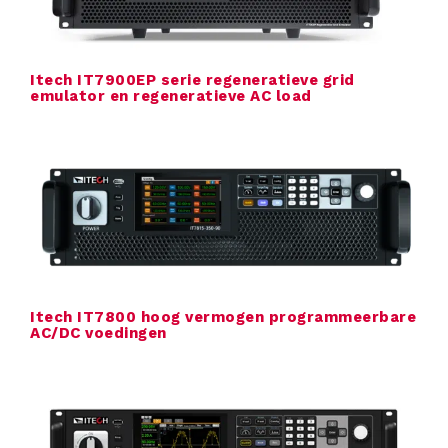
Itech IT7900EP serie regeneratieve grid
emulator en regeneratieve AC load
Itech IT7800 hoog vermogen programmeerbare
AC/DC voedingen