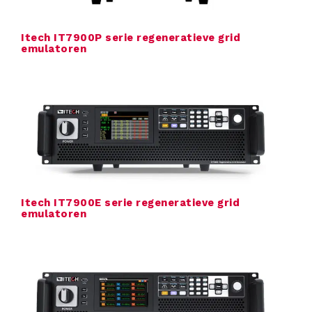
C
Itech IT7900P serie regeneratieve grid
emulatoren
o
n
t
a
c
t
Itech IT7900E serie regeneratieve grid
emulatoren