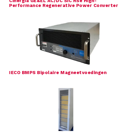
Cinergia GE&EL AC/DC SiC RSe High-
Performance Regenerative Power Converter
c
t
e
n
IECO BMPS Bipolaire Magneetvoedingen
V
e
r
h
u
u