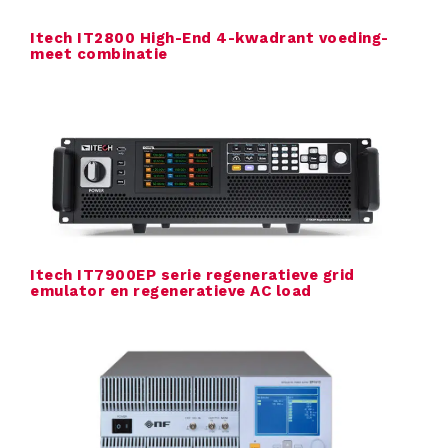
C
Itech IT2800 High-End 4-kwadrant voeding-
meet combinatie
o
n
t
a
c
t
Itech IT7900EP serie regeneratieve grid
emulator en regeneratieve AC load