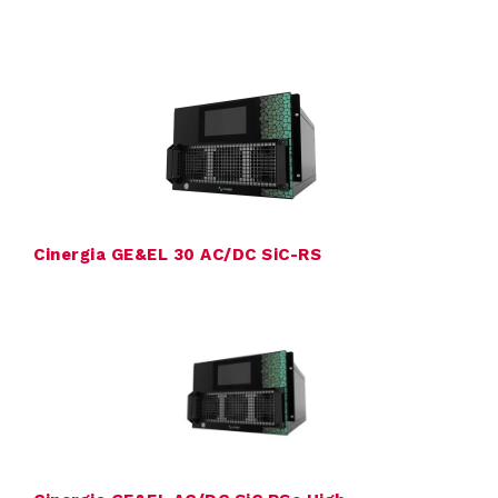
s
i
n
g
e
Cinergia GE&EL 30 AC/DC SiC-RS
n
P
r
o
d
u