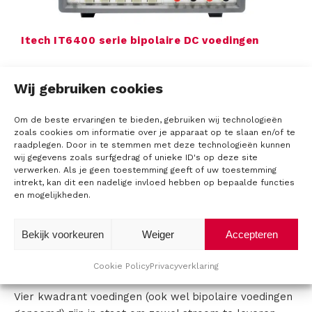
Itech IT6400 serie bipolaire DC voedingen
Wij gebruiken cookies
Om de beste ervaringen te bieden, gebruiken wij technologieën
zoals cookies om informatie over je apparaat op te slaan en/of te
raadplegen. Door in te stemmen met deze technologieën kunnen
wij gegevens zoals surfgedrag of unieke ID's op deze site
verwerken. Als je geen toestemming geeft of uw toestemming
intrekt, kan dit een nadelige invloed hebben op bepaalde functies
Cinergia GE/EL+ vAC/DC Regeneratieve
en mogelijkheden.
Convertor
Bekijk voorkeuren
Weiger
Accepteren
Cookie Policy
Privacyverklaring
Vierkwadrant voedingen
Vier kwadrant voedingen (ook wel bipolaire voedingen