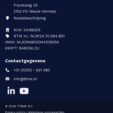
Frankweg 25
2153 PD
Nieuw-Vennep
Routebeschrijving
KVK: 34196325
BTW nr.: NL8124.70.564.B01
IBAN: NL62RABO0344539350
SWIFT: RABONL2U
Contactgegevens
+31 (0)252 - 621 080
info@ttms.nl
© 2026
TT&MS B.V.
Privacy policy
|
Algemene voorwaarden