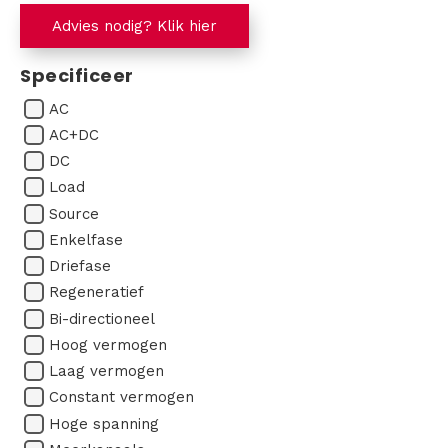
Advies nodig? Klik hier
Specificeer
AC
AC+DC
DC
Load
Source
Enkelfase
Driefase
Regeneratief
Bi-directioneel
Hoog vermogen
Laag vermogen
Constant vermogen
Hoge spanning