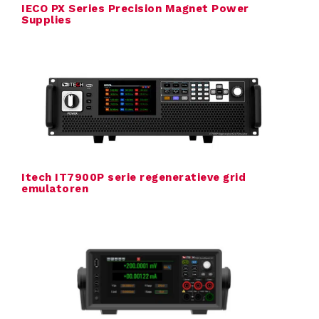
IECO PX Series Precision Magnet Power
Supplies
r
O
v
e
r
Itech IT7900P serie regeneratieve grid
emulatoren
T
T
M
S