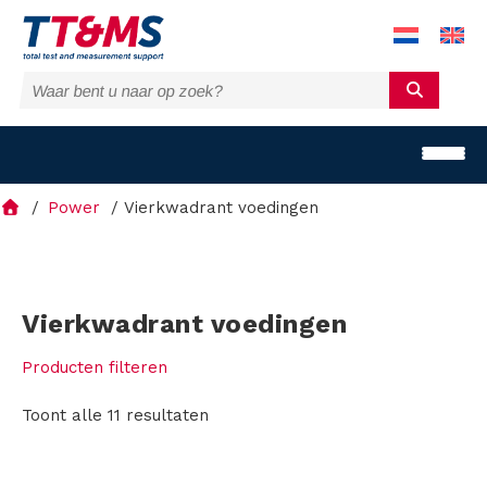
Power
Vierkwadrant voedingen
O
Vierkwadrant voedingen
p
Producten filteren
l
Toont alle 11 resultaten
o
s