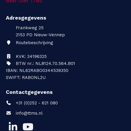
Meer Over TTMS
Adresgegevens
Frankweg 25
2153 PD
Nieuw-Vennep
Routebeschrijving
KVK: 34196325
BTW nr.: NL8124.70.564.B01
IBAN: NL62RABO0344539350
SWIFT: RABONL2U
Contactgegevens
+31 (0)252 - 621 080
info@ttms.nl