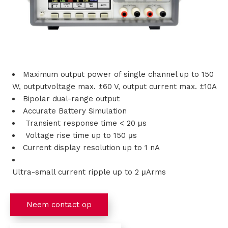
s
i
n
Maximum output power of single channel up to 150
g
W, outputvoltage max. ±60 V, output current max. ±10A
Bipolar dual-range output
e
Accurate Battery Simulation
n
Transient response time < 20 μs
Voltage rise time up to 150 μs
P
Current display resolution up to 1 nA
r
Ultra-small current ripple up to 2 μArms
o
Neem contact op
d
u