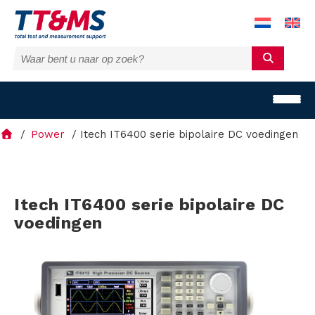
Power
Itech IT6400 serie bipolaire DC voedingen
O
Itech IT6400 serie bipolaire DC
voedingen
p
l
o
s