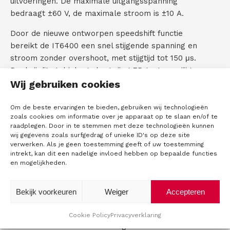
uitvoeringen. De maximale uitgangsspanning
bedraagt ±60 V, de maximale stroom is ±10 A.
Door de nieuwe ontworpen speedshift functie
bereikt de IT6400 een snel stijgende spanning en
stroom zonder overshoot, met stijgtijd tot 150 μs.
Dankzij dit stabiele gedrag zijn LED testen veilig
Wij gebruiken cookies
uit te voeren. De rimpelstroom is met 2 µArms
zeer klein. De uitgangsimpedantie is instelbaar
van 0 tot 20 Ohm.
Om de beste ervaringen te bieden, gebruiken wij technologieën
zoals cookies om informatie over je apparaat op te slaan en/of te
raadplegen. Door in te stemmen met deze technologieën kunnen
Het frontpaneel bevat een slot voor een USB
wij gegevens zoals surfgedrag of unieke ID's op deze site
flashdisk. Hierop zijn screenshots op te slaan om
verwerken. Als je geen toestemming geeft of uw toestemming
data analyse mogelijk te maken. Op de IT6400
intrekt, kan dit een nadelige invloed hebben op bepaalde functies
en mogelijkheden.
zijn uitgebreide elektrische basismeetfuncties
beschikbaar. In elk kanaal is een zeer
nauwkeurige DVM ingebouwd met een aflees
Bekijk voorkeuren
Weiger
Accepteren
resolutie tot 1 mV. De gemeten gegevens worden
weergegeven op het gespecificeerde
Cookie Policy
Privacyverklaring
kanaalscherm. De door DVM gemeten