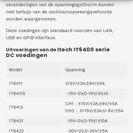
veranderingen van de spanningsgolfvorm kunnen
met behulp van de oscilloscoopweergavefunctie
worden waargenomen.
Deze voedingen zijn standaard voorzien van LAN,
USB en GPIB interface.
Itech IT6400 serie
Uitvoeringen van de
DC voedingen
Model
Spanning
IT6411
±15V/±3A;±9V/±5A
IT6411S
-15V-0V,0-15V/±0.1A
CH1：±15V/±3A;±9V/±5A
IT6412
CH2： 0-15V/±3A;0-9V/±5A
IT6431
-15V-0V,0-15V/±10A
IT6432
-30V-0V,0-30V/±5A