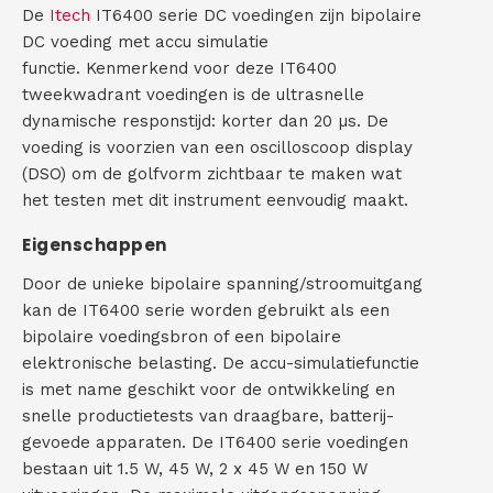
)
De
Itech
IT6400 serie DC voedingen zijn bipolaire
C
DC voeding met accu simulatie
functie. Kenmerkend voor deze IT6400
o
tweekwadrant voedingen is de ultrasnelle
dynamische responstijd: korter dan 20 µs. De
n
voeding is voorzien van een oscilloscoop display
t
(DSO) om de golfvorm zichtbaar te maken wat
het testen met dit instrument eenvoudig maakt.
a
Eigenschappen
c
Door de unieke bipolaire spanning/stroomuitgang
t
kan de IT6400 serie worden gebruikt als een
bipolaire voedingsbron of een bipolaire
elektronische belasting. De accu-simulatiefunctie
is met name geschikt voor de ontwikkeling en
snelle productietests van draagbare, batterij-
gevoede apparaten. De IT6400 serie voedingen
bestaan uit 1.5 W, 45 W, 2 x 45 W en 150 W