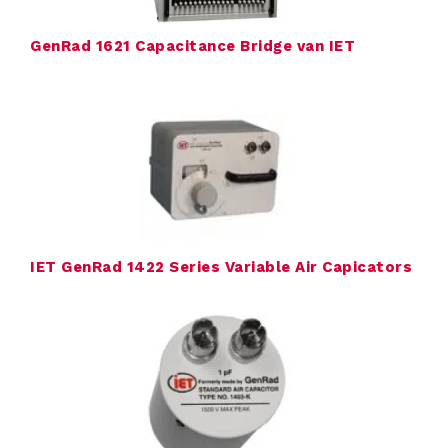
r
GenRad 1621 Capacitance Bridge van IET
O
v
e
r
IET GenRad 1422 Series Variable Air Capicators
T
T
M
S