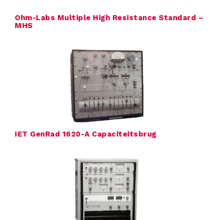
Ohm-Labs Multiple High Resistance Standard –
c
MHS
t
e
n
V
IET GenRad 1620-A Capaciteitsbrug
e
r
h
u
u