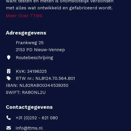
want testen en meten is onomstotelijk verbonden
met alles wat ontwikkeld en gefabriceerd wordt.
Meer Over TTMS
Adresgegevens
Frankweg 25
2153 PD
Nieuw-Vennep
Routebeschrijving
KVK: 34196325
BTW nr.: NL8124.70.564.B01
IBAN: NL62RABO0344539350
SWIFT: RABONL2U
Contactgegevens
+31 (0)252 - 621 080
info@ttms.nl