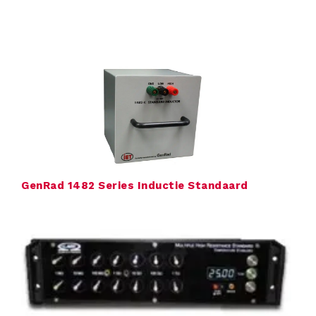
s
i
n
g
e
n
GenRad 1482 Series Inductie Standaard
P
r
o
d
u