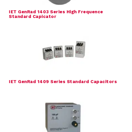
C
IET GenRad 1403 Series High Frequence
Standard Capicator
o
n
t
a
c
t
IET GenRad 1409 Series Standard Capacitors