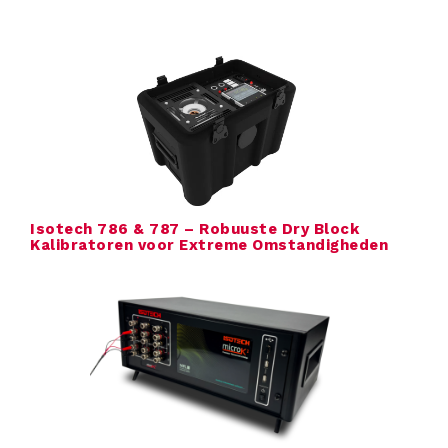
s
i
n
g
e
Isotech 786 & 787 – Robuuste Dry Block
n
Kalibratoren voor Extreme Omstandigheden
P
r
o
d
u