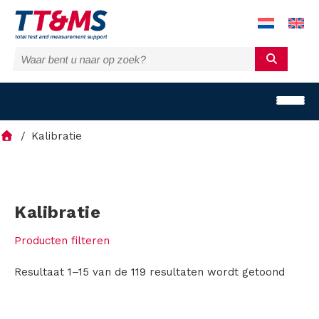
Kalibratie
O
Kalibratie
p
Producten filteren
l
Resultaat 1–15 van de 119 resultaten wordt getoond
o
s