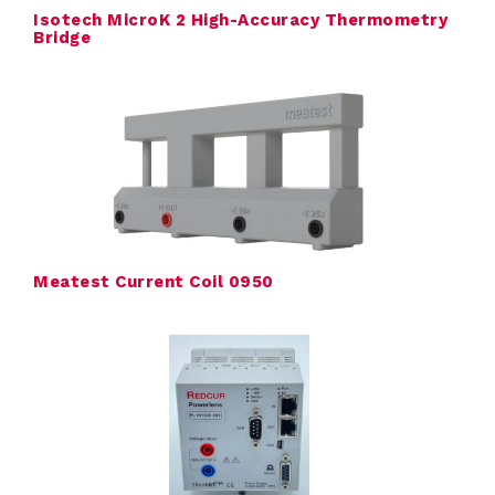
Isotech MicroK 2 High-Accuracy Thermometry
Bridge
c
t
e
n
V
Meatest Current Coil 0950
e
r
h
u
u