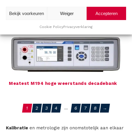
Bekijk voorkeuren
Weiger
Accepteren
Meatest WINQBASE Database software
Cookie Policy
Privacyverklaring
Meatest M194 hoge weerstands decadebank
1
2
3
4
…
6
7
8
→
Kalibratie
en metrologie zijn onomstotelijk aan elkaar