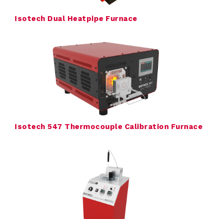
C
Isotech Dual Heatpipe Furnace
o
n
t
a
c
Isotech 547 Thermocouple Calibration Furnace
t