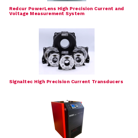
Redcur PowerLens High Precision Current and
r
Voltage Measurement System
O
v
e
r
Signaltec High Precision Current Transducers
T
T
M
S