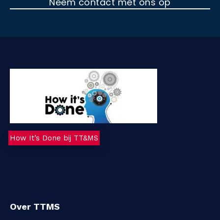
Neem contact met ons op
C
o
n
t
a
c
t
How It’s Done bij TT&MS
Over TTMS