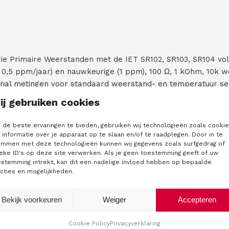
ie Primaire Weerstanden met de IET SR102, SR103, SR104 vol
± 0,5 ppm/jaar) en nauwkeurige (1 ppm), 100 Ω, 1 kOhm, 10k
rminal metingen voor standaard weerstand- en temperatuur se
 en de temperatuurkenmerken, wordt bij elke eenheid meege
ij gebruiken cookies
emperatuur van het weerstandsstandaard bekend is. Hiermee
ren.
de beste ervaringen te bieden, gebruiken wij technologieën zoals cooki
informatie over je apparaat op te slaan en/of te raadplegen. Door in te
sstandaard
emmen met deze technologieën kunnen wij gegevens zoals surfgedrag of
eke ID's op deze site verwerken. Als je geen toestemming geeft of uw
n om de belangrijke schakel tussen de nogal vreemde Qu
estemming intrekt, kan dit een nadelige invloed hebben op bepaalde
iseren. 100 Ω biedt unieke referentie capabiliteit.
cties en mogelijkheden.
dsstandaard
Bekijk voorkeuren
Weiger
Accepteren
angs is ontwikkeld om het bereik van de primaire standaarden
Cookie Policy
Privacyverklaring