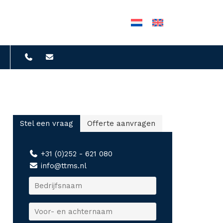
Stel een vraag
Offerte aanvragen
+31 (0)252 - 621 080
info@ttms.nl
B
e
d
V
r
o