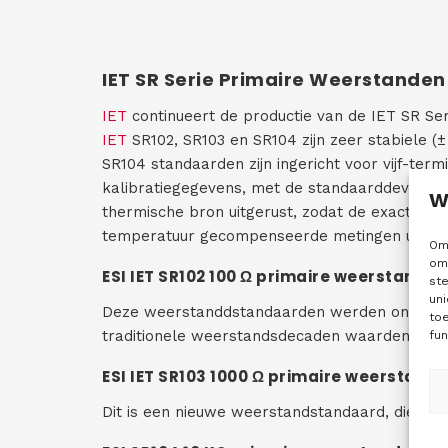
IET SR Serie Primaire Weerstanden
IET
continueert de productie van de IET SR Ser
IET
SR102, SR103 en SR104 zijn zeer stabiele (
SR104 standaarden zijn ingericht voor vijf-te
kalibratiegegevens, met de standaarddeviatie
W
thermische bron uitgerust, zodat de exacte t
temperatuur gecompenseerde metingen uitvoe
Om 
om 
ESI IET SR102 100 Ω primaire weerstand
st
uni
Deze weerstanddstandaarden werden ontworpe
to
traditionele weerstandsdecaden waarden te real
fun
ESI IET SR103 1000 Ω primaire weerstan
Dit is een nieuwe weerstandstandaard, die onl