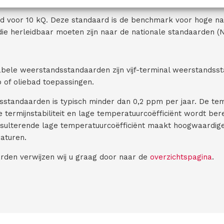
andaard
rd voor 10 kQ. Deze standaard is de benchmark voor hoge nau
die herleidbaar moeten zijn naar de nationale standaarden (
abele weerstandsstandaarden zijn vijf-terminal weerstandsst
 of oliebad toepassingen.
sstandaarden is typisch minder dan 0,2 ppm per jaar. De tem
 termijnstabiliteit en lage temperatuurcoëfficiënt wordt b
esulterende lage temperatuurcoëfficiënt maakt hoogwaardig
aturen.
arden verwijzen wij u graag door naar de
overzichtspagina
.