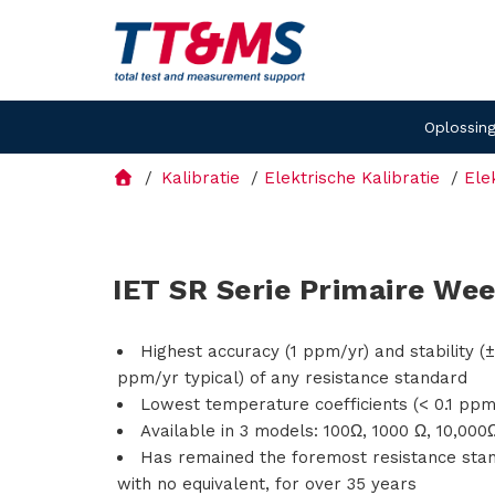
Oplossin
Kalibratie
Elektrische Kalibratie
Ele
IET SR Serie Primaire We
Highest accuracy (1 ppm/yr) and stability (
ppm/yr typical) of any resistance standard
Lowest temperature coefficients (< 0.1 ppm
Available in 3 models: 100Ω, 1000 Ω, 10,000
Has remained the foremost resistance sta
with no equivalent, for over 35 years