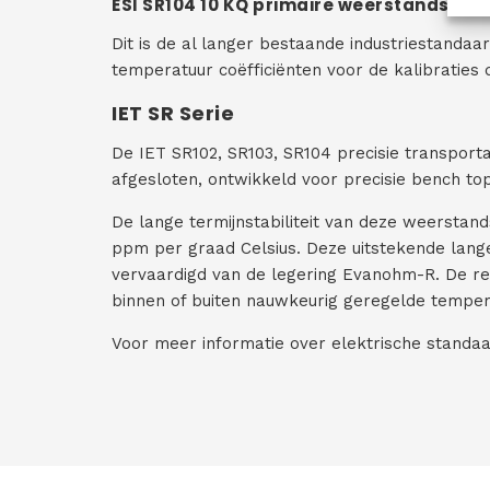
ESI SR104 10 KQ primaire weerstandsst
Dit is de al langer bestaande industriestandaa
temperatuur coëfficiënten voor de kalibraties 
IET SR Serie
De IET SR102, SR103, SR104 precisie transport
afgesloten, ontwikkeld voor precisie bench top
De lange termijnstabiliteit van deze weerstand
ppm per graad Celsius. Deze uitstekende lange
vervaardigd van de legering Evanohm-R. De r
binnen of buiten nauwkeurig geregelde temper
Voor meer informatie over elektrische standa