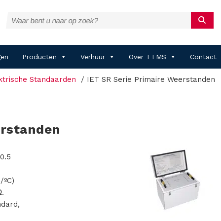
gen
Producten
Verhuur
Over TTMS
Contact
ktrische Standaarden
IET SR Serie Primaire Weerstanden
erstanden
±0.5
/ºC)
Ω.
ndard,