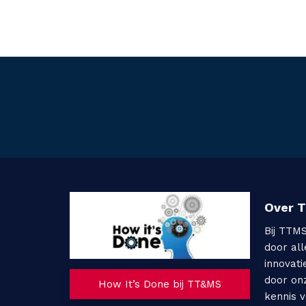
Over 
Bij TTM
door al
innovati
door on
How It’s Done bij TT&MS
kennis 