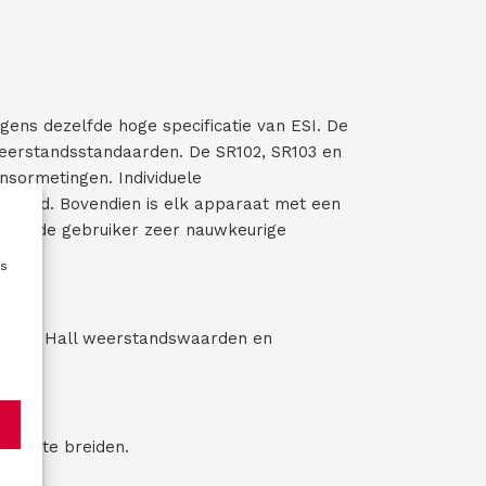
)
e
r
e
i
s
t
gens dezelfde hoge specificatie van ESI. De
)
 weerstandsstandaarden. De SR102, SR103 en
nsormetingen. Individuele
leverd. Bovendien is elk apparaat met een
 kan de gebruiker zeer nauwkeurige
es
antum Hall weerstandswaarden en
 uit te breiden.