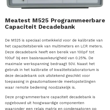
s
i
Meatest M525 Programmeerbare
Capaciteit Decadebank
n
g
De M525 is speciaal ontwikkeld voor de kalibratie van
het capaciteitsbereik van multimeters en LCR meters.
e
Deze decadebank heeft een bereik van 100pF tot
100uF bij een basisnauwkeurigheid van 0.25%. De
n
maximale werkspanning bedraagt 50V. Naast het
gebruik in het kalibratie of kwaliteitslaboratorium is
P
deze decadebank ook uitstekend geschikt voor
r
toepassing in geautomatiseerde meetopstellingen
waar remote bediening noodzakelijk is.
o
Deze programmeerbare capaciteit decadebank is
d
opgebouwd uit hoogwaardige componenten
waaronder een relais matrix en condensatoren op
u