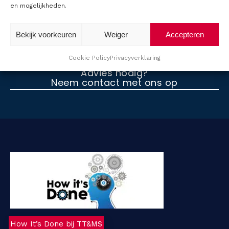
en mogelijkheden.
r
Bekijk voorkeuren
Weiger
Accepteren
Cookie Policy
Privacyverklaring
O
Advies nodig?
v
Neem contact met ons op
e
r
T
T
M
S
How It’s Done bij TT&MS