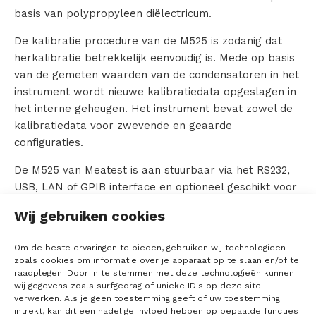
basis van polypropyleen diëlectricum.
c
De kalibratie procedure van de M525 is zodanig dat
t
herkalibratie betrekkelijk eenvoudig is. Mede op basis
van de gemeten waarden van de condensatoren in het
e
instrument wordt nieuwe kalibratiedata opgeslagen in
het interne geheugen. Het instrument bevat zowel de
n
kalibratiedata voor zwevende en geaarde
configuraties.
V
De M525 van Meatest is aan stuurbaar via het RS232,
USB, LAN of GPIB interface en optioneel geschikt voor
e
19 inch montage.
Wij gebruiken cookies
r
Voor detail specificaties verwijzen wij u graag naar
de
M525 datasheet.
Om de beste ervaringen te bieden, gebruiken wij technologieën
h
zoals cookies om informatie over je apparaat op te slaan en/of te
raadplegen. Door in te stemmen met deze technologieën kunnen
Ga terug naar het overzicht
u
wij gegevens zoals surfgedrag of unieke ID's op deze site
verwerken. Als je geen toestemming geeft of uw toestemming
u
intrekt, kan dit een nadelige invloed hebben op bepaalde functies