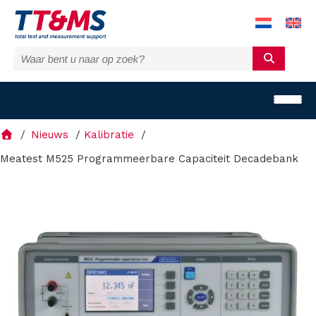
Nieuws
Kalibratie
Meatest M525 Programmeerbare Capaciteit Decadebank
O
p
l
o
s