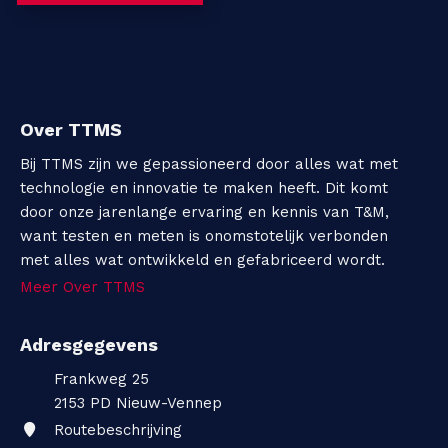
C
o
n
Over TTMS
t
Bij TTMS zijn we gepassioneerd door alles wat met
technologie en innovatie te maken heeft. Dit komt
a
door onze jarenlange ervaring en kennis van T&M,
c
want testen en meten is onomstotelijk verbonden
met alles wat ontwikkeld en gefabriceerd wordt.
t
Meer Over TTMS
Adresgegevens
Frankweg 25
2153 PD
Nieuw-Vennep
Routebeschrijving