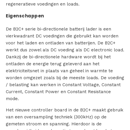
regeneratieve voedingen en loads.
s
Eigenschappen
i
De B2C+ serie bi-directionele batterij lader is een
n
vierkwadrant DC voedingen die gebruikt kan worden
voor het laden en ontladen van batterijen. De B2C+
g
werkt dus zowel als DC voeding als DC electronic load.
Dankzij de bi-directionele hardware wordt bij het
e
ontladen de energie terug geleverd aan het
n
elektriciteitsnet in plaats van geheel in warmte te
worden omgezet zoals bij de meeste loads. De voeding
P
/ belasting kan werken in Constant Voltage, Constant
Current, Constant Power en Constant Resistance
r
mode.
o
Het nieuwe controller board in de B2C+ maakt gebruik
van een oversampling techniek (300kHz) op de
d
gemeten stroom en spanning. Hierdoor is de
u