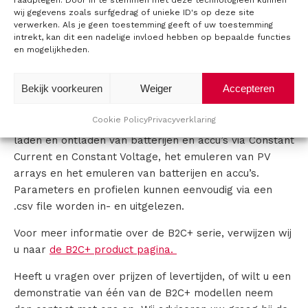
raadplegen. Door in te stemmen met deze technologieën kunnen
wij gegevens zoals surfgedrag of unieke ID's op deze site
tot 800VDC. De gegenereerde uitgangsstroom aan de
C
verwerken. Als je geen toestemming geeft of uw toestemming
netzijde is sinusvormig (THDi <3%) en de Power factor
intrekt, kan dit een nadelige invloed hebben op bepaalde functies
is beter als 0,99.
o
en mogelijkheden.
Toepassingen
n
Bekijk voorkeuren
Weiger
Accepteren
t
De Bidirectional Battery Charger is uitermate geschikt
Cookie Policy
Privacyverklaring
voor tweekwadrant en vierkwadrant toepassingen: het
a
laden en ontladen van batterijen en accu’s via Constant
Current en Constant Voltage, het emuleren van PV
c
arrays en het emuleren van batterijen en accu’s.
t
Parameters en profielen kunnen eenvoudig via een
.csv file worden in- en uitgelezen.
Voor meer informatie over de B2C+ serie, verwijzen wij
u naar
de B2C+ product pagina.
Heeft u vragen over prijzen of levertijden, of wilt u een
demonstratie van één van de B2C+ modellen neem