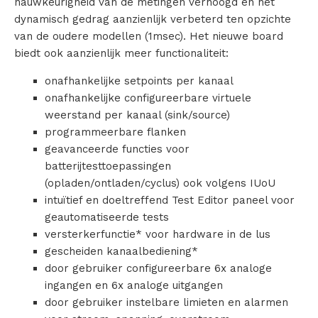
nauwkeurigheid van de metingen verhoogd en het
dynamisch gedrag aanzienlijk verbeterd ten opzichte
c
van de oudere modellen (1msec). Het nieuwe board
biedt ook aanzienlijk meer functionaliteit:
t
onafhankelijke setpoints per kanaal
e
onafhankelijke configureerbare virtuele
n
weerstand per kanaal (sink/source)
programmeerbare flanken
geavanceerde functies voor
batterijtesttoepassingen
V
(opladen/ontladen/cyclus) ook volgens IUoU
e
intuïtief en doeltreffend Test Editor paneel voor
geautomatiseerde tests
r
versterkerfunctie* voor hardware in de lus
gescheiden kanaalbediening*
h
door gebruiker configureerbare 6x analoge
u
ingangen en 6x analoge uitgangen
door gebruiker instelbare limieten en alarmen
u