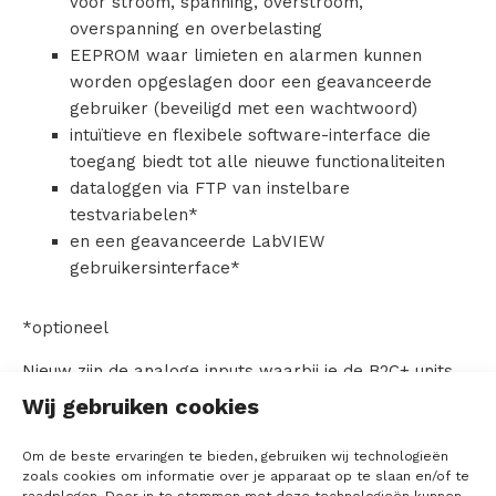
voor stroom, spanning, overstroom,
overspanning en overbelasting
r
EEPROM waar limieten en alarmen kunnen
worden opgeslagen door een geavanceerde
gebruiker (beveiligd met een wachtwoord)
O
intuïtieve en flexibele software-interface die
toegang biedt tot alle nieuwe functionaliteiten
v
dataloggen via FTP van instelbare
testvariabelen*
e
en een geavanceerde LabVIEW
r
gebruikersinterface*
T
*optioneel
T
Nieuw zijn de analoge inputs waarbij je de B2C+ units
M
als versterker kan gebruiken voor PHIL (Power
Wij gebruiken cookies
Hardware in the Loop).
S
Om de beste ervaringen te bieden, gebruiken wij technologieën
De B2C+ serie is verkrijgbaar vanaf 7,5 kVA tot
zoals cookies om informatie over je apparaat op te slaan en/of te
1200 kVA. De spanning loopt tot 750VDC of optioneel