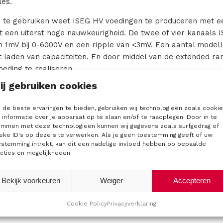
es.
 te gebruiken weet ISEG HV voedingen te produceren met een
een uiterst hoge nauwkeurigheid. De twee of vier kanaals I
an 1mV bij 0-6000V en een ripple van <3mV. Een aantal model
 laden van capaciteiten. En door middel van de extended ran
oeding te realiseren.
ij gebruiken cookies
 lijn aan hoogspanning voedingen zodat wij u in de toekoms
ssingen op het gebied van DC voedingen.
de beste ervaringen te bieden, gebruiken wij technologieën zoals cooki
informatie over je apparaat op te slaan en/of te raadplegen. Door in te
n te vinden op onze website. Wilt u alvast kijken naar de voe
emmen met deze technologieën kunnen wij gegevens zoals surfgedrag of
 van
ISEG
.
eke ID's op deze site verwerken. Als je geen toestemming geeft of uw
estemming intrekt, kan dit een nadelige invloed hebben op bepaalde
ht
cties en mogelijkheden.
Bekijk voorkeuren
Weiger
Accepteren
Cookie Policy
Privacyverklaring