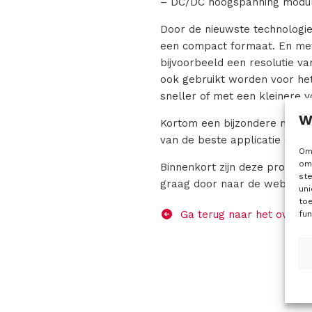
– DC/DC hoogspanning modul
Door de nieuwste technologie
een compact formaat. En met 
bijvoorbeeld een resolutie v
ook gebruikt worden voor het
sneller of met een kleinere v
W
Kortom een bijzondere nieuwe
van de beste applicatie oplo
Om 
om 
Binnenkort zijn deze producte
st
graag door naar de website
uni
to
Ga terug naar het overzic
fun