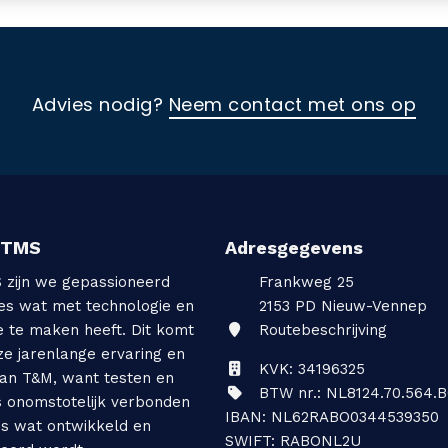
Advies nodig?
Neem contact met ons op
TTMS
Adresgegevens
S zijn we gepassioneerd
Frankweg 25
les wat met technologie en
2153 PD
Nieuw-Vennep
e te maken heeft. Dit komt
Routebeschrijving
ze jarenlange ervaring en
KVK: 34196325
van T&M, want testen en
BTW nr.: NL8124.70.564.B
s onomstotelijk verbonden
IBAN: NL62RABO0344539350
es wat ontwikkeld en
SWIFT: RABONL2U