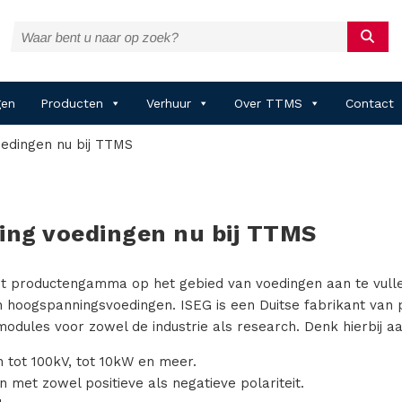
gen
Producten
Verhuur
Over TTMS
Contact
edingen nu bij TTMS
ing voedingen nu bij TTMS
et productengamma op het gebied van voedingen aan te vull
n hoogspanningsvoedingen. ISEG is een Duitse fabrikant van p
dules voor zowel de industrie als research. Denk hierbij aa
 tot 100kV, tot 10kW en meer.
n met zowel positieve als negatieve polariteit.