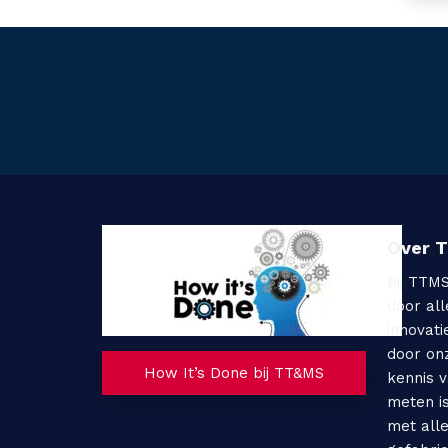
Over 
Bij TTM
door al
innovati
door on
How It’s Done bij TT&MS
kennis 
meten i
met all