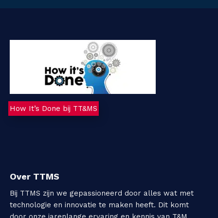
C
o
n
t
a
How It’s Done bij TT&MS
c
t
Over TTMS
Bij TTMS zijn we gepassioneerd door alles wat met
technologie en innovatie te maken heeft. Dit komt
door onze jarenlange ervaring en kennis van T&M,