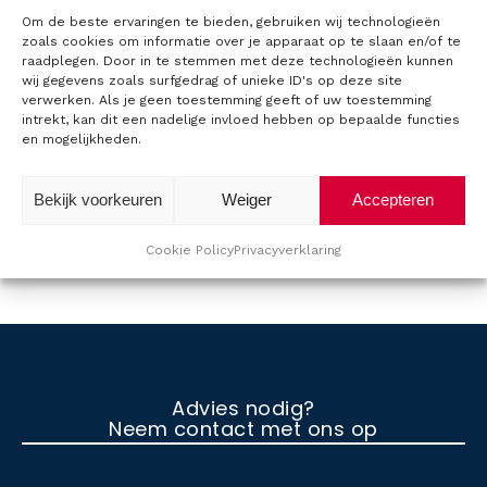
Om de beste ervaringen te bieden, gebruiken wij technologieën
r
zoals cookies om informatie over je apparaat op te slaan en/of te
raadplegen. Door in te stemmen met deze technologieën kunnen
wij gegevens zoals surfgedrag of unieke ID's op deze site
verwerken. Als je geen toestemming geeft of uw toestemming
intrekt, kan dit een nadelige invloed hebben op bepaalde functies
O
en mogelijkheden.
v
Ga terug naar het overzicht
Bekijk voorkeuren
Weiger
Accepteren
e
Cookie Policy
Privacyverklaring
r
T
T
M
Advies nodig?
Neem contact met ons op
S