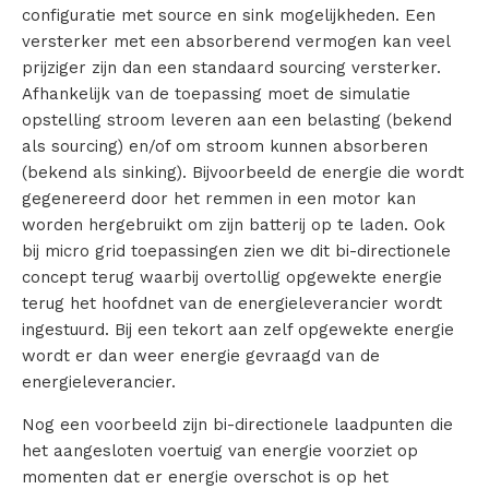
configuratie met source en sink mogelijkheden. Een
s
versterker met een absorberend vermogen kan veel
prijziger zijn dan een standaard sourcing versterker.
i
Afhankelijk van de toepassing moet de simulatie
opstelling stroom leveren aan een belasting (bekend
n
als sourcing) en/of om stroom kunnen absorberen
g
(bekend als sinking). Bijvoorbeeld de energie die wordt
gegenereerd door het remmen in een motor kan
e
worden hergebruikt om zijn batterij op te laden. Ook
bij micro grid toepassingen zien we dit bi-directionele
n
concept terug waarbij overtollig opgewekte energie
terug het hoofdnet van de energieleverancier wordt
P
ingestuurd. Bij een tekort aan zelf opgewekte energie
r
wordt er dan weer energie gevraagd van de
energieleverancier.
o
Nog een voorbeeld zijn bi-directionele laadpunten die
d
het aangesloten voertuig van energie voorziet op
momenten dat er energie overschot is op het
u