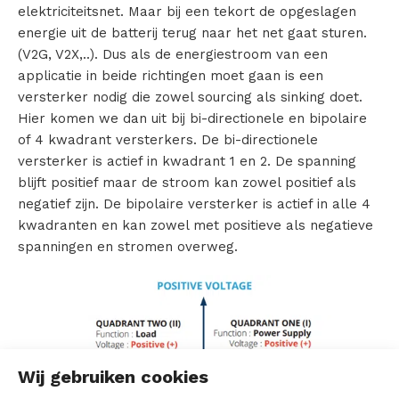
elektriciteitsnet. Maar bij een tekort de opgeslagen
c
energie uit de batterij terug naar het net gaat sturen.
(V2G, V2X,..). Dus als de energiestroom van een
t
applicatie in beide richtingen moet gaan is een
versterker nodig die zowel sourcing als sinking doet.
e
Hier komen we dan uit bij bi-directionele en bipolaire
n
of 4 kwadrant versterkers. De bi-directionele
versterker is actief in kwadrant 1 en 2. De spanning
blijft positief maar de stroom kan zowel positief als
negatief zijn. De bipolaire versterker is actief in alle 4
V
kwadranten en kan zowel met positieve als negatieve
spanningen en stromen overweg.
e
r
h
u
Wij gebruiken cookies
u