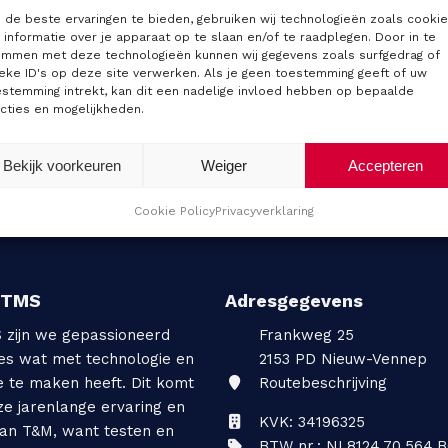
de beste ervaringen te bieden, gebruiken wij technologieën zoals cooki
informatie over je apparaat op te slaan en/of te raadplegen. Door in te
emmen met deze technologieën kunnen wij gegevens zoals surfgedrag of
eke ID's op deze site verwerken. Als je geen toestemming geeft of uw
estemming intrekt, kan dit een nadelige invloed hebben op bepaalde
cties en mogelijkheden.
Advies nodig?
Neem contact met ons op
Bekijk voorkeuren
Weiger
Accepteren
Cookie Policy
Privacyverklaring
TTMS
Adresgegevens
S zijn we gepassioneerd
Frankweg 25
les wat met technologie en
2153 PD
Nieuw-Vennep
e te maken heeft. Dit komt
Routebeschrijving
ze jarenlange ervaring en
KVK: 34196325
van T&M, want testen en
BTW nr.: NL8124.70.564.B