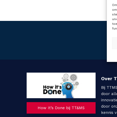
Om 
om 
st
uni
to
fun
Over 
Bij TTM
door al
innovati
door on
How It’s Done bij TT&MS
kennis 