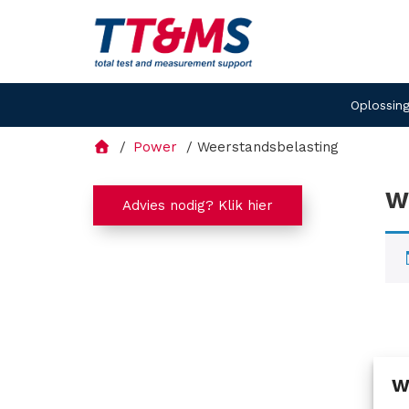
Oplossin
Power
Weerstandsbelasting
W
Advies nodig? Klik hier
W