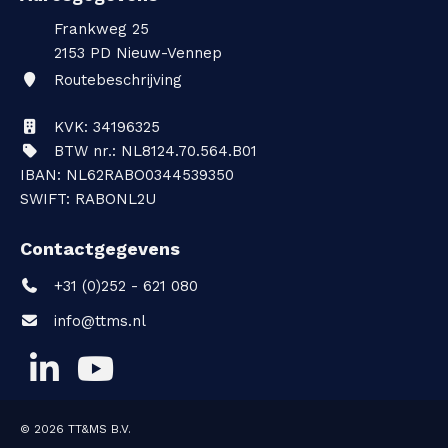
Frankweg 25
2153 PD
Nieuw-Vennep
Routebeschrijving
KVK: 34196325
BTW nr.: NL8124.70.564.B01
IBAN: NL62RABO0344539350
SWIFT: RABONL2U
Contactgegevens
+31 (0)252 - 621 080
info@ttms.nl
© 2026
TT&MS B.V.