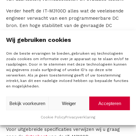
r
Verder heeft de IT-M3100D alles wat de veeleisende
engineer verwacht van een programmeerbare DC
bron. Een hoge stabiliteit van de gevraagde DC
spanning bij variërende belasting profielen of
O
Wij gebruiken cookies
netspanningsfluctuaties. Vele veiligheidsfuncties die niet
enkel de voeding beschermen tegen overbelasting,
v
Om de beste ervaringen te bieden, gebruiken wij technologieën
maar ook de Device Under Test behoedt voor schade.
zoals cookies om informatie over je apparaat op te slaan en/of te
e
De IT-M3100D is hiervoor ook uitgerust met een
raadplegen. Door in te stemmen met deze technologieën kunnen
prioriteitsmodus om korte stroompieken te elimineren.
wij gegevens zoals surfgedrag of unieke ID's op deze site
r
verwerken. Als je geen toestemming geeft of uw toestemming
Tijdens het schakelen tussen verschillende
intrekt, kan dit een nadelige invloed hebben op bepaalde functies
spanningsniveaus tijdens het testen van gevoelige
T
en mogelijkheden.
elektronica is dit van essentieel belang.
T
Met de IT-M3100D reeks blijft ITECH verder innoveren
Bekijk voorkeuren
Weiger
Accepteren
M
en hun gamma uitbreiden met hoogwaardige
testapparatuur voor de veeleisende techneut.
Cookie Policy
Privacyverklaring
S
Voor uitgebreide specificaties verwijzen wij u graag