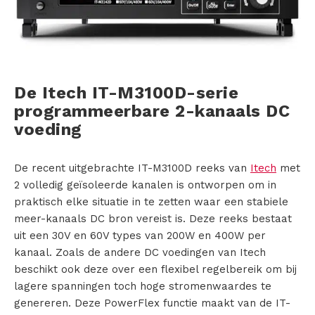
s
i
n
De Itech IT-M3100D-serie
programmeerbare 2-kanaals DC
g
voeding
e
n
De recent uitgebrachte IT-M3100D reeks van
Itech
met
2 volledig geïsoleerde kanalen is ontworpen om in
P
praktisch elke situatie in te zetten waar een stabiele
meer-kanaals DC bron vereist is. Deze reeks bestaat
r
uit een 30V en 60V types van 200W en 400W per
kanaal. Zoals de andere DC voedingen van Itech
o
beschikt ook deze over een flexibel regelbereik om bij
d
lagere spanningen toch hoge stromenwaardes te
genereren. Deze PowerFlex functie maakt van de IT-
u