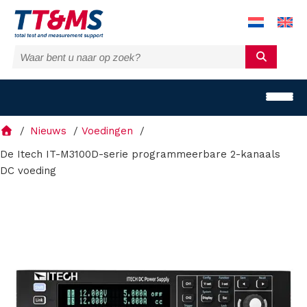
Nieuws
Voedingen
De Itech IT-M3100D-serie programmeerbare 2-kanaals
DC voeding
O
p
l
o
s