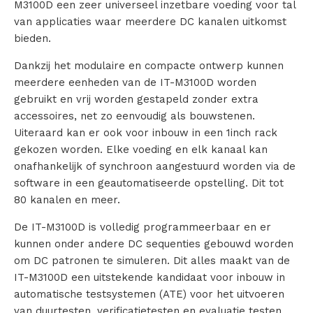
M3100D een zeer universeel inzetbare voeding voor tal
van applicaties waar meerdere DC kanalen uitkomst
c
bieden.
t
Dankzij het modulaire en compacte ontwerp kunnen
e
meerdere eenheden van de IT-M3100D worden
gebruikt en vrij worden gestapeld zonder extra
n
accessoires, net zo eenvoudig als bouwstenen.
Uiteraard kan er ook voor inbouw in een 1inch rack
gekozen worden. Elke voeding en elk kanaal kan
onafhankelijk of synchroon aangestuurd worden via de
V
software in een geautomatiseerde opstelling. Dit tot
e
80 kanalen en meer.
r
De IT-M3100D is volledig programmeerbaar en er
kunnen onder andere DC sequenties gebouwd worden
h
om DC patronen te simuleren. Dit alles maakt van de
IT-M3100D een uitstekende kandidaat voor inbouw in
u
automatische testsystemen (ATE) voor het uitvoeren
u
van duurtesten, verificatietesten en evaluatie testen.