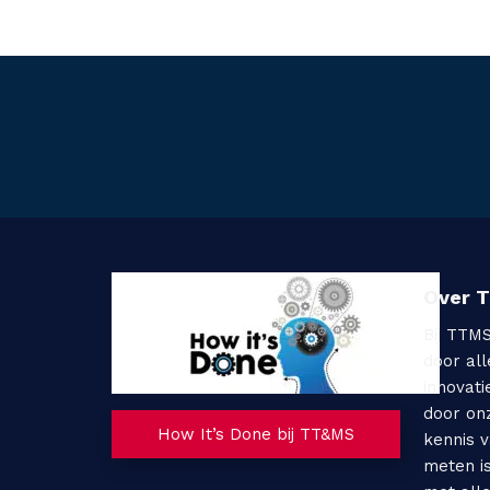
Over 
Bij TTM
door al
innovati
door on
How It’s Done bij TT&MS
kennis 
meten i