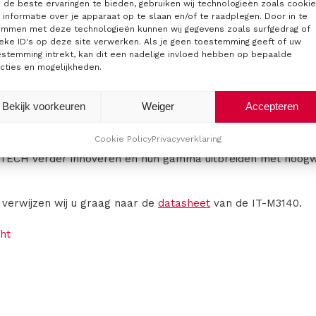
e karakter is de IT-M3140 serie bij veel toepassingen in te ze
de beste ervaringen te bieden, gebruiken wij technologieën zoals cooki
informatie over je apparaat op te slaan en/of te raadplegen. Door in te
icatie modules die veelvuldig in de automobielsector word
emmen met deze technologieën kunnen wij gegevens zoals surfgedrag of
gevoed en er moet getest worden binnen welke DC limieten
eke ID's op deze site verwerken. Als je geen toestemming geeft of uw
estemming intrekt, kan dit een nadelige invloed hebben op bepaalde
cties en mogelijkheden.
uitvoeren van duurtesten op DC-DC convertoren voor elektris
 geautomatiseerd worden uitgevoerd door de voeding te inte
Bekijk voorkeuren
Weiger
Accepteren
 is de IT-M3140 voorzien van de meest gangbare communicati
mmeren is gratis verkrijgbaar.
Cookie Policy
Privacyverklaring
t ITECH verder innoveren en hun gamma uitbreiden met hoog
s verwijzen wij u graag naar de
datasheet
van de IT-M3140.
ht