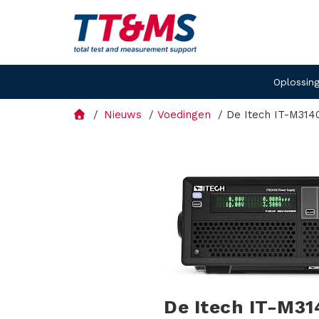
Oplossin
Nieuws
Voedingen
De Itech IT-M31
De Itech IT-M3