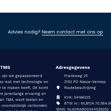
Advies nodig?
Neem contact met ons op
TTMS
Adresgegevens
S zijn we gepassioneerd
Frankweg 25
les wat met technologie en
2153 PD
Nieuw-Vennep
e te maken heeft. Dit komt
Routebeschrijving
ze jarenlange ervaring en
KVK: 34196325
van T&M, want testen en
BTW nr.: NL8124.70.564.B
s onomstotelijk verbonden
IBAN: NL62RABO0344539350