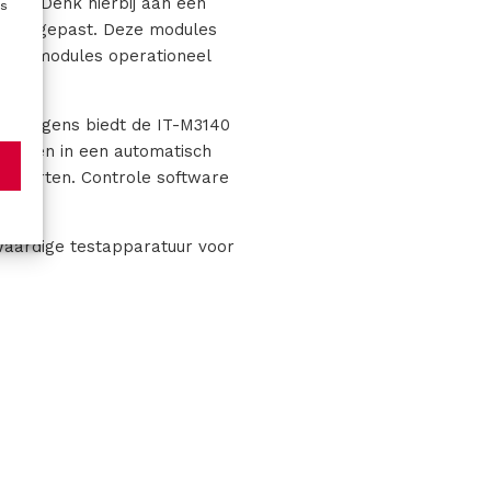
tten. Denk hierbij aan een
es
en toegepast. Deze modules
 de modules operationeel
che wagens biedt de IT-M3140
greren in een automatisch
epoorten. Controle software
waardige testapparatuur voor