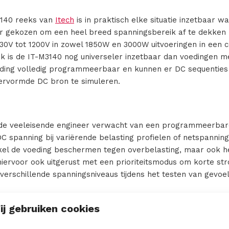
3140 reeks van
Itech
is in praktisch elke situatie inzetbaar 
oor gekozen om een heel breed spanningsbereik af te dekken 
 30V tot 1200V in zowel 1850W en 3000W uitvoeringen in een c
ik is de IT-M3140 nog universeler inzetbaar dan voedingen m
voeding volledig programmeerbaar en kunnen er DC sequent
ervormde DC bron te simuleren.
 de veeleisende engineer verwacht van een programmeerbar
DC spanning bij variërende belasting profielen of netspannings
 enkel de voeding beschermen tegen overbelasting, maar ook 
hiervoor ook uitgerust met een prioriteitsmodus om korte st
verschillende spanningsniveaus tijdens het testen van gevoeli
ij gebruiken cookies