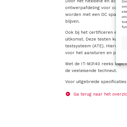
Door het flexibele en accurat
Om 
om 
ontwerpafdeling voor commun
st
worden met een DC spanning 
uni
blijven.
to
fun
Ook bij het certificeren en 
uitkomst. Deze testen kunnen
testsysteem (ATE). Hiervoor
voor het aansturen en progra
Met de IT-M3140 reeks blijf
de veeleisende techneut.
Voor uitgebreide specificatie
Ga terug naar het overzic