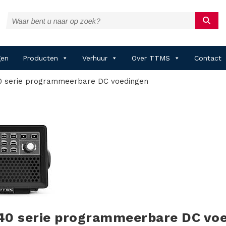
gen
Producten
Verhuur
Over TTMS
Contact
40 serie programmeerbare DC voedingen
140 serie programmeerbare DC vo