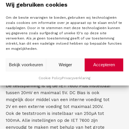
t
Wij gebruiken cookies
0.05%. In totaal kunnen er 14 parameters
)
C
worden gemeten en dat over een
Om de beste ervaringen te bieden, gebruiken wij technologieën
frequentiebereik van 10Hz tot 2MHz. Elk
o
zoals cookies om informatie over je apparaat op te slaan en/of te
willekeurige frequentie is instelbaar met een
raadplegen. Door in te stemmen met deze technologieën kunnen
n
nauwkeurigheid van 0.01% + 0.10 Hz. Het is ook
wij gegevens zoals surfgedrag of unieke ID's op deze site
verwerken. Als je geen toestemming geeft of uw toestemming
mogelijk om een meting uit te voeren met een
t
intrekt, kan dit een nadelige invloed hebben op bepaalde functies
frequentie sweep over een bepaald bereik om te
en mogelijkheden.
zien hoe de component zich gedraagt binnen dit
a
frequentiegebied. De meetgegevens kunnen
Bekijk voorkeuren
Weiger
Accepteren
c
worden opgeslagen op een USB memory stick in
CSV formaat.
t
Cookie Policy
Privacyverklaring
De testspanning is bij de IET 7600 Plus instelbaar
tussen 20mV en maximaal 5V. DC Bias is ook
mogelijk door middel van een interne voeding tot
2V en een externe voeding tot maximaal 200V.
Ook de teststroom is instelbaar van 250µA tot
100mA. Alle instellingen op de IET 7600 zijn
eenvoudig te maken met behulp van het grote