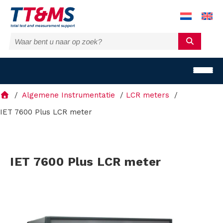
Algemene Instrumentatie
LCR meters
IET 7600 Plus LCR meter
O
IET 7600 Plus LCR meter
p
l
o
s