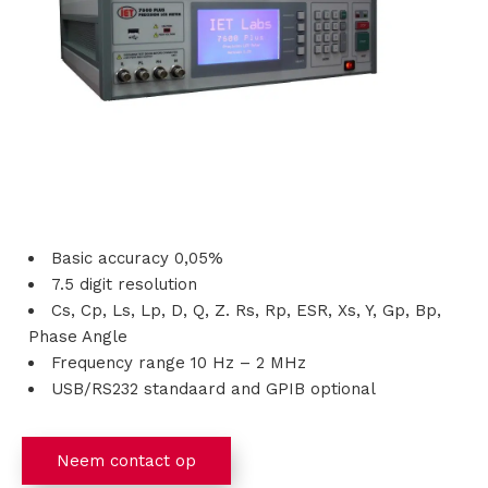
s
i
n
g
e
n
Basic accuracy 0,05%
7.5 digit resolution
P
Cs, Cp, Ls, Lp, D, Q, Z. Rs, Rp, ESR, Xs, Y, Gp, Bp,
Phase Angle
r
Frequency range 10 Hz – 2 MHz
USB/RS232 standaard and GPIB optional
o
d
Neem contact op
u