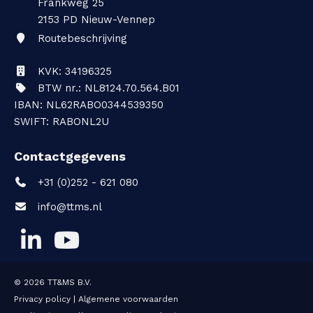
Frankweg 25
2153 PD
Nieuw-Vennep
Routebeschrijving
KVK: 34196325
BTW nr.: NL8124.70.564.B01
IBAN: NL62RABO0344539350
SWIFT: RABONL2U
Contactgegevens
+31 (0)252 - 621 080
info@ttms.nl
© 2026
TT&MS B.V.
Privacy policy
|
Algemene voorwaarden