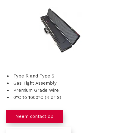
s
i
n
g
e
n
Type R and Type S
Gas Tight Assembly
P
Premium Grade Wire
r
0°C to 1600°C (R or S)
o
Neem contact op
d
u