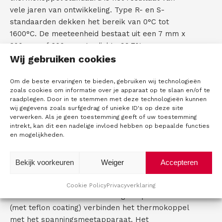
vele jaren van ontwikkeling. Type R- en S-
C
standaarden dekken het bereik van 0°C tot
1600°C. De meeteenheid bestaat uit een 7 mm x
o
300 mm of 600 mm gasdichte 99,7%.
n
Wij gebruiken cookies
Herkristalliseerde aluinaardemantel binnen een
2,5 mm dikke dubbelwandige buis met daarin het
t
thermokoppel. De binnenste 2,5 mm constructie
Om de beste ervaringen te bieden, gebruiken wij technologieën
zoals cookies om informatie over je apparaat op te slaan en/of te
is verwijderbaar, aangezien sommige
a
raadplegen. Door in te stemmen met deze technologieën kunnen
kalibratielaboratoria alleen fine bore tubed
wij gegevens zoals surfgedrag of unieke ID's op deze site
c
thermokoppels aanvaarden.
verwerken. Als je geen toestemming geeft of uw toestemming
intrekt, kan dit een nadelige invloed hebben op bepaalde functies
t
en mogelijkheden.
De overdekte edelmetalen thermokoppel draad
verbindt de meetmantel met de
referentiemantel. Dit is een roestvrijstalen
Bekijk voorkeuren
Weiger
Accepteren
mantel van 4,5 mm x 250 mm die geschikt is voor
referentie in een 0°C-referentiesysteem. Twee
Cookie Policy
Privacyverklaring
thermo-elektrische meeraderige koperdraden
(met teflon coating) verbinden het thermokoppel
met het spanningsmeetapparaat. Het