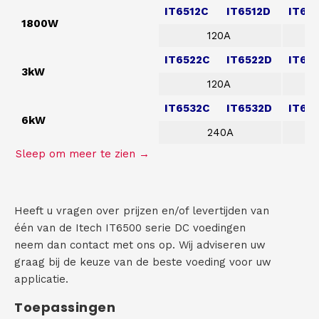
IT6512C
IT6512D
IT65
1800W
120A
200
IT6522C
IT6522D
IT65
3kW
120A
200
IT6532C
IT6532D
IT65
6kW
240A
200
Heeft u vragen over prijzen en/of levertijden van
één van de Itech IT6500 serie DC voedingen
neem dan contact met ons op. Wij adviseren uw
graag bij de keuze van de beste voeding voor uw
applicatie.
Toepassingen