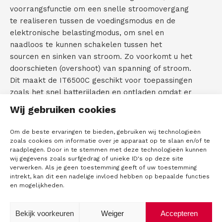
voorrangsfunctie om een snelle stroomovergang
te realiseren tussen de voedingsmodus en de
elektronische belastingmodus, om snel en
naadloos te kunnen schakelen tussen het
sourcen en sinken van stroom. Zo voorkomt u het
doorschieten (overshoot) van spanning of stroom.
Dit maakt de IT6500C geschikt voor toepassingen
zoals het snel batterijladen en ontladen omdat er
nauwkeurig gemeten kan worden.
Wij gebruiken cookies
Gewijzigde setpoints of belastingen worden snel
Om de beste ervaringen te bieden, gebruiken wij technologieën
zonder overshoot verwerkt. Voor grotere
zoals cookies om informatie over je apparaat op te slaan en/of te
vermogens zijn meerdere units parallel te
raadplegen. Door in te stemmen met deze technologieën kunnen
schakelen in Master-Slave modus; een
wij gegevens zoals surfgedrag of unieke ID's op deze site
verwerken. Als je geen toestemming geeft of uw toestemming
uitstekende prestatie blijft daarbij gewaarborgd.
intrekt, kan dit een nadelige invloed hebben op bepaalde functies
De units zijn eenvoudig programmeerbaar via het
en mogelijkheden.
frontpaneel en via bijgeleverde PC software. De
units beschikken uiteraard over List-mode voor
Bekijk voorkeuren
Weiger
Accepteren
het opslaan, oproepen en uitvoeren van