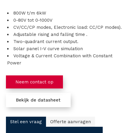
s
800W t/m 6kW
0-80V tot 0-1000V
i
CV/CC/CP modes, Electronic load: CC/CP modes).
Adjustable rising and falling time
.
n
Two-quadrant current output.
g
Solar panel I-V curve simulation
Voltage & Current Combination with Constant
e
Power
n
Neem contact op
P
r
Bekijk de datasheet
o
d
Stel een vraag
Offerte aanvragen
u