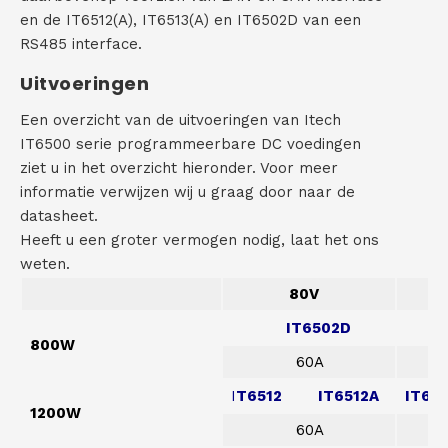
en de IT6512(A), IT6513(A) en IT6502D van een
RS485 interface.
Uitvoeringen
Een overzicht van de uitvoeringen van Itech
IT6500 serie programmeerbare DC voedingen
ziet u in het overzicht hieronder. Voor meer
informatie verwijzen wij u graag door naar de
datasheet.
Heeft u een groter vermogen nodig, laat het ons
weten.
80V
150
IT6502D
800W
60A
I
T6512
IT6512A
IT651
1200W
60A
150