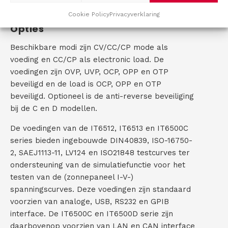
programmastappen.
Cookie Policy
Privacyverklaring
Opties
Beschikbare modi zijn CV/CC/CP mode als
voeding en CC/CP als electronic load. De
voedingen zijn OVP, UVP, OCP, OPP en OTP
beveiligd en de load is OCP, OPP en OTP
beveiligd. Optioneel is de anti-reverse beveiliging
bij de C en D modellen.
De voedingen van de IT6512, IT6513 en IT6500C
series bieden ingebouwde DIN40839, ISO-16750-
2, SAEJ1113-11, LV124 en ISO21848 testcurves ter
ondersteuning van de simulatiefunctie voor het
testen van de (zonnepaneel I-V-)
spanningscurves. Deze voedingen zijn standaard
voorzien van analoge, USB, RS232 en GPIB
interface. De IT6500C en IT6500D serie zijn
daarbovenop voorzien van LAN en CAN interface