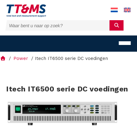
Power
Itech IT6500 serie DC voedingen
O
Itech IT6500 serie DC voedingen
p
l
o
s