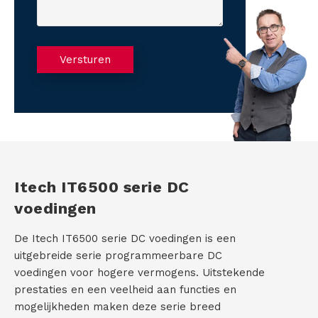
v
s
c
n
n
r
r
(
t
a
u
a
V
a
C
m
e
a
Versturen
r
m
A
m
g
e
O
P
e
:
i
T
r
s
v
C
(
t
V
)
H
e
e
A
r
r
e
Itech IT6500 serie DC
i
T
voedingen
s
t
T
)
De Itech IT6500 serie DC voedingen is een
M
uitgebreide serie programmeerbare DC
voedingen voor hogere vermogens. Uitstekende
S
prestaties en een veelheid aan functies en
mogelijkheden maken deze serie breed