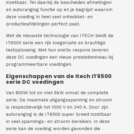
inzetbaar. Tel daarbij de bescheiden afmetingen
en autoranging functie op en je begrijpt waarom
C
deze voeding in heel veel ontwikkel- en
o
productieafdelingen perfect past.
n
Met de nieuwste technologie van ITECH biedt de
IT6500 serie een rijk toegeruste en krachtige
t
testoplossing. Met hun snelle respons leveren
deze DC voedingen een nieuw prestatieniveau bij
a
programmeerbare voedingen.
c
Eigenschappen van de Itech IT6500
serie DC voedingen
t
Van 800W tot en met 6kW omvat de complete
serie. De maximale uitgangsspanning en stroom
is respectievelijk tot 1000 V en 240 A. Door zijn
autoranging is de IT6500 super breed inzetbaar
in veel spannings- en stroom bereiken. In deze
serie kan de voeding worden gevonden die