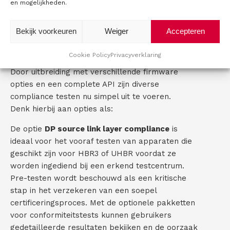
en mogelijkheden.
silicium ontwikkelboards, displays, docking
stations, hubs, USB-C adapters, retimers en
Bekijk voorkeuren
Weiger
Accepteren
extenders heel eenvoudig.
Configureerbaar
Cookie Policy
Privacyverklaring
Door uitbreiding met verschillende firmware
opties en een complete API zijn diverse
compliance testen nu simpel uit te voeren.
Denk hierbij aan opties als:
De optie
DP source link layer compliance
is
ideaal voor het vooraf testen van apparaten die
geschikt zijn voor HBR3 of UHBR voordat ze
worden ingediend bij een erkend testcentrum.
Pre-testen wordt beschouwd als een kritische
stap in het verzekeren van een soepel
certificeringsproces. Met de optionele pakketten
voor conformiteitstests kunnen gebruikers
gedetailleerde resultaten bekijken en de oorzaak