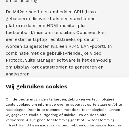
en certificering.
De M42de heeft een embedded CPU (Linux-
gebaseerd) die werkt als een stand-alone
platform door een HDMI monitor plus
toetsenbord/muis aan te sluiten. Optioneel kan
een externe laptop rechtstreeks op de unit
worden aangesloten (via een RJ45 LAN-poort). In
combinatie met de gebruiksvriendelijke Video
Protocol Suite Manager software is het eenvoudig
om DisplayPort datastromen te genereren en
analyseren.
De videogenerator biedt een grote bibliotheek
Wij gebruiken cookies
met standaard videotimings en testpatronen die
nodig zijn voor eenvoudige verificatie van
Om de beste ervaringen te bieden, gebruiken wij technologieën
zoals cookies om informatie over je apparaat op te slaan en/of te
beeldschermen van de volgende generatie.
raadplegen. Door in te stemmen met deze technologieën kunnen
Door de real-time weergaven en het volledig
wij gegevens zoals surfgedrag of unieke ID's op deze site
vastlegging van main line video inclusief meta
verwerken. Als je geen toestemming geeft of uw toestemming
intrekt, kan dit een nadelige invloed hebben op bepaalde functies
data en AUX transacties wordt het testen van