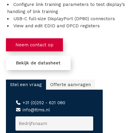
Configure link training parameters to test display’s
c
handling of link training
USB-C full-size DisplayPort (DP80) connectors
t
View and edit EDID and DPCD registers
e
Neem contact op
n
Bekijk de datasheet
V
e
Stel een vraag
Offerte aanvragen
r
+31 (0)252 - 621 080
h
info@ttms.nl
u
B
e
u