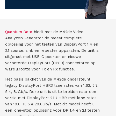
:
i
T
r
s
C
C
(
t
V
)
H
o
e
A
r
n
Quantum Data
biedt met de M42de Video
e
Analyzer/Generator de meest complete
i
t
s
oplossing voor het testen van DisplayPort 1.4 en
t
a
2.1 source, sink en repeater apparaten. De unit is
)
uitgerust met USB-C poorten en nieuwe
c
verbeterde DisplayPort (DP80) connectoren op
ware grootte voor Tx en Rx functies.
t
Het basis pakket van de M42de ondersteunt
legacy DisplayPort HBR3 lane rates van 1.62, 2.7,
5.4, 8.1Gb/s. Deze unit is uit te breiden naar een
versie met DisplayPort 2.1 UHBR met lane rates
van 10.0, 13.5 & 20.0Gb/s. Met dit model heeft u
een ‘one-stop’ oplossing voor DP 1.4 en 2.1 testen