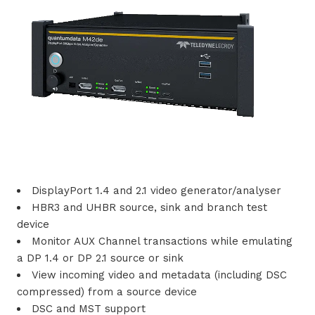
s
i
n
g
e
n
DisplayPort 1.4 and 2.1 video generator/analyser
P
HBR3 and UHBR source, sink and branch test
device
r
Monitor AUX Channel transactions while emulating
o
a DP 1.4 or DP 2.1 source or sink
View incoming video and metadata (including DSC
d
compressed) from a source device
DSC and MST support
u