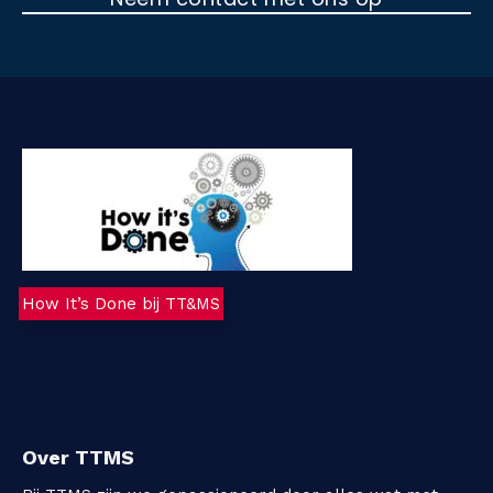
How It’s Done bij TT&MS
Over TTMS