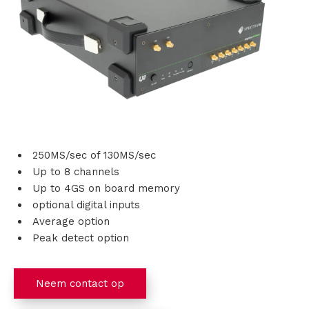
s
i
n
g
e
250MS/sec of 130MS/sec
n
Up to 8 channels
Up to 4GS on board memory
P
optional digital inputs
Average option
r
Peak detect option
o
d
Neem contact op
u