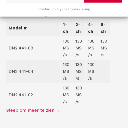
De DN2.441 modellen zijn er ook in
Cookie Policy
Privacyverklaring
drie uitvoeringen:
1-
2-
4-
8-
Model #
ch
ch
ch
ch
130
130
130
130
DN2.441-08
MS
MS
MS
MS
/s
/s
/s
/s
130
130
130
DN2.441-04
MS
MS
MS
/s
/s
/s
130
130
DN2.441-02
MS
MS
/s
/s