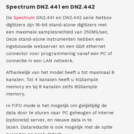
Spectrum DN2.441 en DN2.442
)
C
De
Spectrum
DN2.441 en DN2.442 serie Netbox
o
digitizers zijn 16-bit stand-alone digitizers met
een maximale samplesnelheid van 250MS/sec.
n
Deze stand-alone instrumenten hebben een
t
ingebouwde webserver en een Gbit ethernet
connector voor programmering vanaf een PC of
a
connectie in een LAN netwerk.
c
Afhankelijk van het model heeft u tot maximaal 8
kanalen. Tot 4 kanalen heeft u 4GSample
t
memory en bij 8 kanalen zelfs 8GSample
memory.
In FIFO mode is het mogelijk om gelijktijdig de
data door te sturen naar PC geheugen of interne
(optionele) server, en nieuwe data in te
lezen. Datareductie is ook mogelijk met de optie