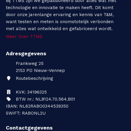
Bij TTMS zijn we gepassioneerd door alles wat met
technologie en innovatie te maken heeft. Dit komt
door onze jarenlange ervaring en kennis van T&M,
want testen en meten is onomstotelijk verbonden
met alles wat ontwikkeld en gefabriceerd wordt.
Meer Over TTMS
Adresgegevens
Frankweg 25
2153 PD
Nieuw-Vennep
Routebeschrijving
KVK: 34196325
BTW nr.: NL8124.70.564.B01
IBAN: NL62RABO0344539350
SWIFT: RABONL2U
Contactgegevens