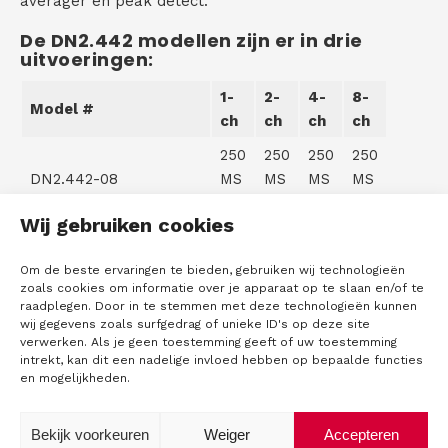
averager en peak detect.
De DN2.442 modellen zijn er in drie
uitvoeringen:
1-
2-
4-
8-
Model #
ch
ch
ch
ch
250
250
250
250
DN2.442-08
MS
MS
MS
MS
/s
/s
/s
/s
Wij gebruiken cookies
250
250
250
DN2.442-04
MS
MS
MS
Om de beste ervaringen te bieden, gebruiken wij technologieën
/s
/s
/s
zoals cookies om informatie over je apparaat op te slaan en/of te
raadplegen. Door in te stemmen met deze technologieën kunnen
250
250
wij gegevens zoals surfgedrag of unieke ID's op deze site
DN2.442-02
MS
MS
verwerken. Als je geen toestemming geeft of uw toestemming
intrekt, kan dit een nadelige invloed hebben op bepaalde functies
/s
/s
en mogelijkheden.
Bekijk voorkeuren
Weiger
Accepteren