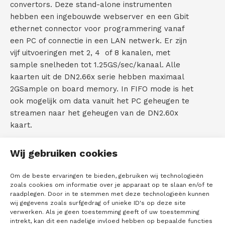
convertors. Deze stand-alone instrumenten
)
C
hebben een ingebouwde webserver en een Gbit
ethernet connector voor programmering vanaf
o
een PC of connectie in een LAN netwerk. Er zijn
vijf uitvoeringen met 2, 4 of 8 kanalen, met
n
sample snelheden tot 1.25GS/sec/kanaal. Alle
t
kaarten uit de DN2.66x serie hebben maximaal
2GSample on board memory. In FIFO mode is het
a
ook mogelijk om data vanuit het PC geheugen te
streamen naar het geheugen van de DN2.60x
c
kaart.
t
De DN2.66x modellen zijn:
Wij gebruiken cookies
Channel
Sa
Model
Resolution
s
g R
Om de beste ervaringen te bieden, gebruiken wij technologieën
zoals cookies om informatie over je apparaat op te slaan en/of te
DN2.663-04
16 Bit
4
1.2
raadplegen. Door in te stemmen met deze technologieën kunnen
wij gegevens zoals surfgedrag of unieke ID's op deze site
DN2.663-02
16 Bit
2
1.2
verwerken. Als je geen toestemming geeft of uw toestemming
intrekt, kan dit een nadelige invloed hebben op bepaalde functies