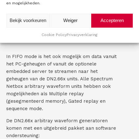
DN2.662-08
16 Bit
8
62
en mogelijkheden.
DN2.662-04
16 Bit
4
62
Bekijk voorkeuren
Weiger
Accepteren
DN2.662-02
16 Bit
2
62
Cookie Policy
Privacyverklaring
In FIFO mode is het ook mogelijk om data vanuit
het PC-geheugen of vanuit de optionele
embedded server te streamen naar het
geheugen van de DN2.66x units. Alle Spectrum
Netbox arbitrary waveform units hebben ook
mogelijkheden als Multiple replay
(gesegmenteerd memory), Gated replay en
sequence mode.
De DN2.66x arbitray waveform generatoren
komen met een uitgebreid pakket aan software
ondersteuning: