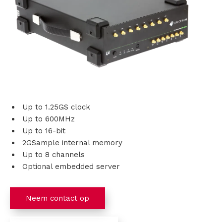
s
i
n
g
e
Up to 1.25GS clock
n
Up to 600MHz
Up to 16-bit
P
2GSample internal memory
Up to 8 channels
r
Optional embedded server
o
Neem contact op
d
u