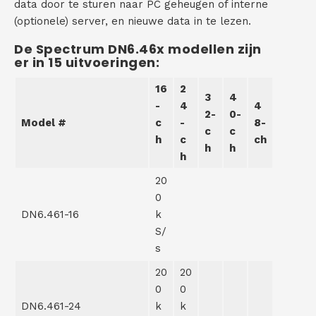
data door te sturen naar PC geheugen of interne
(optionele) server, en nieuwe data in te lezen.
De Spectrum DN6.46x modellen zijn
er in 15 uitvoeringen:
16
2
3
4
-
4
4
2-
0-
Model #
c
-
8-
c
c
h
c
ch
h
h
h
20
0
DN6.461-16
k
S/
s
20
20
0
0
DN6.461-24
k
k