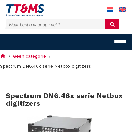
Geen categorie
Spectrum DN6.46x serie Netbox digitizers
O
Spectrum DN6.46x serie Netbox
p
digitizers
l
o
s