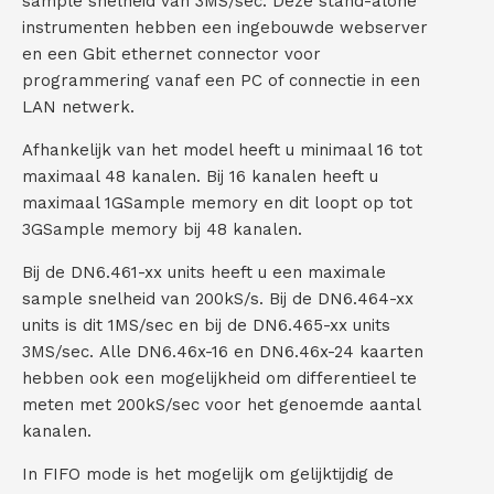
sample snelheid van 3MS/sec. Deze stand-alone
instrumenten hebben een ingebouwde webserver
C
en een Gbit ethernet connector voor
o
programmering vanaf een PC of connectie in een
LAN netwerk.
n
Afhankelijk van het model heeft u minimaal 16 tot
t
maximaal 48 kanalen. Bij 16 kanalen heeft u
maximaal 1GSample memory en dit loopt op tot
a
3GSample memory bij 48 kanalen.
c
Bij de DN6.461-xx units heeft u een maximale
sample snelheid van 200kS/s. Bij de DN6.464-xx
t
units is dit 1MS/sec en bij de DN6.465-xx units
3MS/sec. Alle DN6.46x-16 en DN6.46x-24 kaarten
hebben ook een mogelijkheid om differentieel te
meten met 200kS/sec voor het genoemde aantal
kanalen.
In FIFO mode is het mogelijk om gelijktijdig de