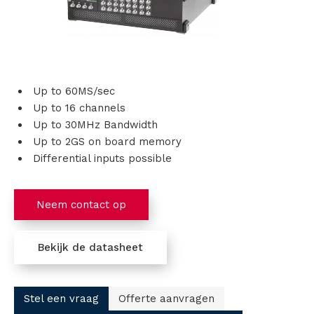
s
i
n
Up to 60MS/sec
Up to 16 channels
g
Up to 30MHz Bandwidth
e
Up to 2GS on board memory
Differential inputs possible
n
P
Neem contact op
r
Bekijk de datasheet
o
d
Stel een vraag
Offerte aanvragen
u