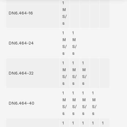
1
M
DN6.464-16
S/
s
1
1
M
M
DN6.464-24
S/
S/
s
s
1
1
1
M
M
M
DN6.464-32
S/
S/
S/
s
s
s
1
1
1
1
M
M
M
M
DN6.464-40
S/
S/
S/
S/
s
s
s
s
1
1
1
1
1