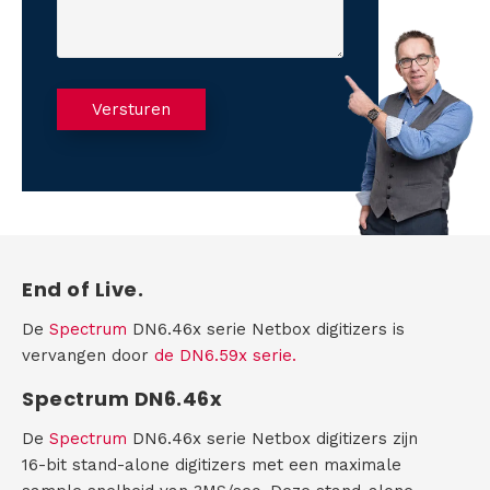
e
u
r
n
v
s
c
r
n
n
r
(
t
a
u
a
V
a
C
m
e
a
Versturen
r
m
A
m
O
g
e
P
e
:
i
v
T
r
s
C
(
t
e
V
)
H
e
r
A
r
End of Live.
e
T
i
De
Spectrum
DN6.46x serie Netbox digitizers is
s
T
vervangen door
de DN6.59x serie.
t
)
M
Spectrum DN6.46x
S
De
Spectrum
DN6.46x serie Netbox digitizers zijn
16-bit stand-alone digitizers met een maximale