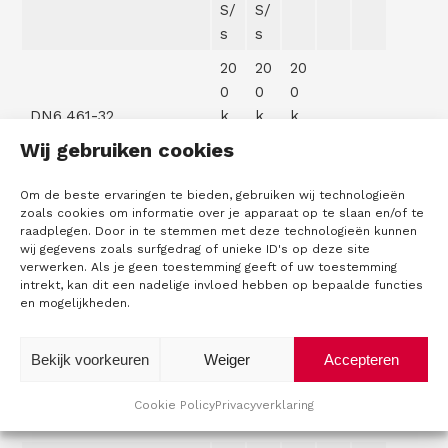
S/
S/
s
s
20
20
20
0
0
0
DN6.461-32
k
k
k
S/
S/
S/
Wij gebruiken cookies
s
s
s
Om de beste ervaringen te bieden, gebruiken wij technologieën
20
20
20
20
zoals cookies om informatie over je apparaat op te slaan en/of te
0
0
0
0
raadplegen. Door in te stemmen met deze technologieën kunnen
DN6.461-40
k
k
k
k
wij gegevens zoals surfgedrag of unieke ID's op deze site
verwerken. Als je geen toestemming geeft of uw toestemming
S/
S/
S/
S/
intrekt, kan dit een nadelige invloed hebben op bepaalde functies
s
s
s
s
en mogelijkheden.
20
20
20
20
20
0
0
0
0
Bekijk voorkeuren
Weiger
Accepteren
0k
DN6.461-48
k
k
k
k
S/
S/
S/
S/
S/
Cookie Policy
Privacyverklaring
s
s
s
s
s