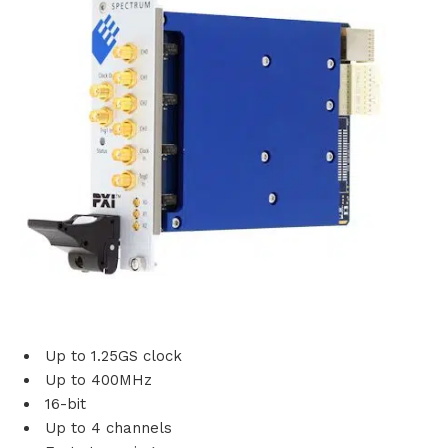
s
i
n
g
e
n
P
r
Up to 1.25GS clock
o
Up to 400MHz
16-bit
d
Up to 4 channels
u