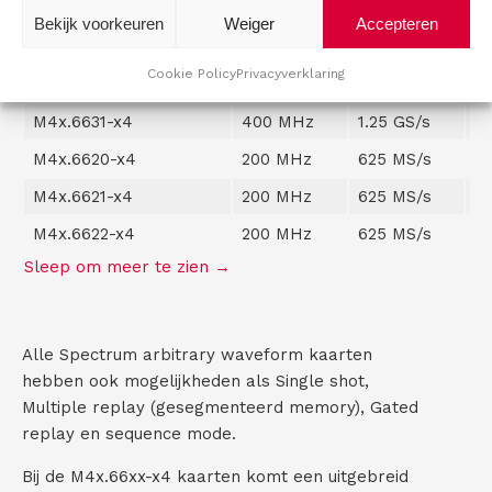
Bandbreed
Bekijk voorkeuren
Weiger
Accepteren
Model #
1-ch
2
te
Cookie Policy
Privacyverklaring
M4x.6630-x4
400 MHz
1.25 GS/s
M4x.6631-x4
400 MHz
1.25 GS/s
1.
M4x.6620-x4
200 MHz
625 MS/s
M4x.6621-x4
200 MHz
625 MS/s
6
M4x.6622-x4
200 MHz
625 MS/s
6
Alle Spectrum arbitrary waveform kaarten
hebben ook mogelijkheden als Single shot,
Multiple replay (gesegmenteerd memory), Gated
replay en sequence mode.
Bij de M4x.66xx-x4 kaarten komt een uitgebreid