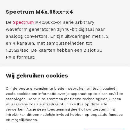
e
A
r
C
Spectrum M4x.66xx-x4
e
i
o
De
Spectrum
M4x.66xx-x4 serie arbitrary
s
waveform generatoren zijn 16-bit digitaal naar
t
n
analoog convertors. Er zijn uitvoeringen met 1, 2
)
en 4 kanalen, met samplesnelheden tot
t
1,25GS/sec. De kaarten hebben een 2 slot 3U
a
PXIe formaat.
c
Alle kaarten uit de M4x.66xx-x4 serie hebben
Wij gebruiken cookies
standaard 2GSample on board memory.
t
In FIFO mode is het ook mogelijk om data vanuit
Om de beste ervaringen te bieden, gebruiken wij technologieën
het PC-geheugen te streamen naar het geheugen
zoals cookies om informatie over je apparaat op te slaan en/of te
raadplegen. Door in te stemmen met deze technologieën kunnen
van de M4x.66xx-x4 kaart. Dit met een maximale
wij gegevens zoals surfgedrag of unieke ID's op deze site
snelheid van 1.4 GB/sec.
verwerken. Als je geen toestemming geeft of uw toestemming
intrekt, kan dit een nadelige invloed hebben op bepaalde functies
De M4x.66xx-x4 serie bestaat uit 5
en mogelijkheden.
verschillende modellen: