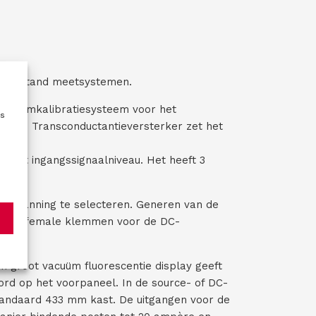
)
e
r
e
i
s
t
 weerstand meetsystemen.
)
 stroomkalibratiesysteem voor het
es
als een Transconductantieversterker zet het
t het ingangssignaalniveau. Het heeft 3
ronspanning te selecteren. Generen van de
troom female klemmen voor de DC-
 groot vacuüm fluorescentie display geeft
rd op het voorpaneel. In de source- of DC-
tandaard 433 mm kast. De uitgangen voor de