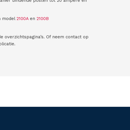
 manier bindende posten tot 20 ampère en
n model
2100A
en
2100B
de overzichtspagina’s. Of neem contact op
licatie.