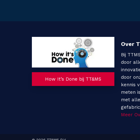
Over 
Bij TTM
door al
innovati
door on
How It’s Done bij TT&MS
kennis 
meten i
met all
gefabri
Meer O