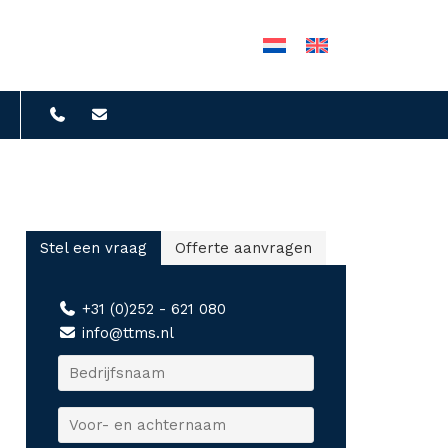
Stel een vraag
Offerte aanvragen
+31 (0)252 - 621 080
info@ttms.nl
B
e
d
V
r
o