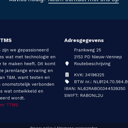
TTMS
Adresgegevens
S zijn we gepassioneerd
Frankweg 25
les wat met technologie en
2153 PD
Nieuw-Vennep
e te maken heeft. Dit komt
Routebeschrijving
ze jarenlange ervaring en
KVK: 34196325
van T&M, want testen en
BTW nr.: NL8124.70.564.B
s onomstotelijk verbonden
IBAN: NL62RABO0344539350
es wat ontwikkeld en
SWIFT: RABONL2U
ceerd wordt.
ver TTMS