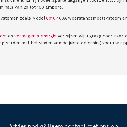
 instrument. Er zijn twee aparte uitgangen voorzien AC, vijf
minals van 20 tot 100 ampère.
systemen zoals Model
6010
-100A weerstandsmeetsysteem e
oom
en
vermogen & energie
verwijzen wij u graag door naar 
ag verder met het vinden van de juiste oplossing voor uw app
Advies nodig?
Neem contact met ons op