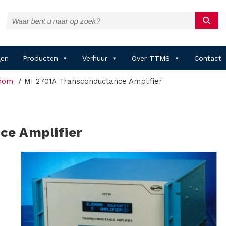
gen
Producten
Verhuur
Over TTMS
Contact
oom
MI 2701A Transconductance Amplifier
ce Amplifier