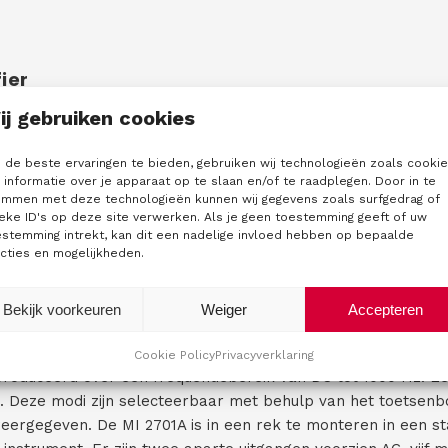
ier
ij gebruiken cookies
kkeld voor gebruik in de 2100 serie power kalibratie en DC
 kan configureerbaar als onderdeel van een volautomatisch
de beste ervaringen te bieden, gebruiken wij technologieën zoals cooki
apacitieve en inductieve belastingen aandrijven. Bij gebruik 
informatie over je apparaat op te slaan en/of te raadplegen. Door in te
emmen met deze technologieën kunnen wij gegevens zoals surfgedrag of
eke ID's op deze site verwerken. Als je geen toestemming geeft of uw
 uitgangsstroom waarvan de waarde direct proportioneel is to
estemming intrekt, kan dit een nadelige invloed hebben op bepaalde
cties en mogelijkheden.
ipolair. Via de IEEE488-interface op het frontpaneel is de b
Bekijk voorkeuren
Weiger
Accepteren
t DAC. De 2701A maakt gebruik van snel koppelende hoge s
Cookie Policy
Privacyverklaring
duceerd over een frequentiebereik van DC tot 1000 Hz. Een
. Deze modi zijn selecteerbaar met behulp van het toetsenbo
ergegeven. De MI 2701A is in een rek te monteren in een s