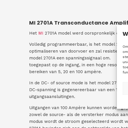
MI 2701A Transconductance Amplif
W
Het
MI
2701A model werd oorspronkelijk ontwi
Volledig programmeerbaar, is het model 2701A
Om 
optimaliseren van doorvoer en zal resistieve, c
om 
st
model 2701A een spanningssignaal om.
uni
toegepast op de ingang, in een hoge resolutie
to
bereiken van 5, 20 en 100 ampère.
fun
In de DC- of source mode is het model 2701A b
DC-spanning is gegenereerbaar van een 16 bi
uitgangsaansluitingen.
Uitgangen van 100 Ampère kunnen worden gepro
zowel de source- als de versterker modus aan
modus wordt de stroom geselecteerd wordt we