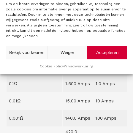
Amps
Om de beste ervaringen te bieden, gebruiken wij technologieën
zoals cookies om informatie over je apparaat op te slaan en/of te
1,00Ω
0.010 Amps
0.0001 Amps
raadplegen. Door in te stemmen met deze technologieën kunnen
wij gegevens zoals surfgedrag of unieke ID's op deze site
verwerken. Als je geen toestemming geeft of uw toestemming
0.030
intrekt, kan dit een nadelige invloed hebben op bepaalde functies
100Ω
0.001 Amps
Amps
en mogelijkheden.
10Ω
0.100 Amps
0.01 Amps
Bekijk voorkeuren
Weiger
Accepteren
0.300
1Ω
0.1 Amps
Cookie Policy
Privacyverklaring
Amps
0.1Ω
1.500 Amps
1.0 Amps
0.01Ω
15.00 Amps
10 Amps
0.001Ω
140.0 Amps
100 Amps
420.0