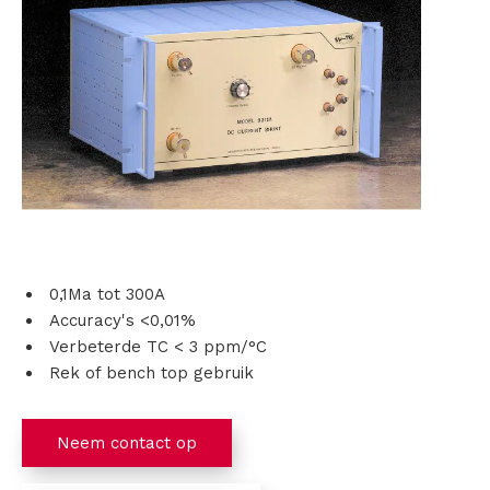
s
i
n
g
e
n
0,1Ma tot 300A
P
Accuracy's <0,01%
Verbeterde TC < 3 ppm/°C
r
Rek of bench top gebruik
o
d
Neem contact op
u