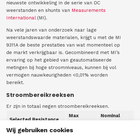
nieuwste ontwikkeling in de serie van DC
)
C
weerstanden en shunts van
Measurements
International
(MI).
o
Na vele jaren van onderzoek naar lage
n
weerstandswaarde materialen, krijgt u met de MI
9311A de beste prestaties van wat momenteel op
t
de markt verkrijgbaar is. Gecombineerd met MI’s
ervaring op het gebied van geautomatiseerde
a
metingen bij hoge stroomniveaus, kunnen bij vol
c
vermogen nauwkeurigheden <0,01% worden
bereikt.
t
Stroombereikreeksen
Er zijn in totaal negen stroombereikreeksen.
Max
Nominal
Selected Resistance
Current
Current
Wij gebruiken cookies
0.003
10,000Ω
0.00001 Amps