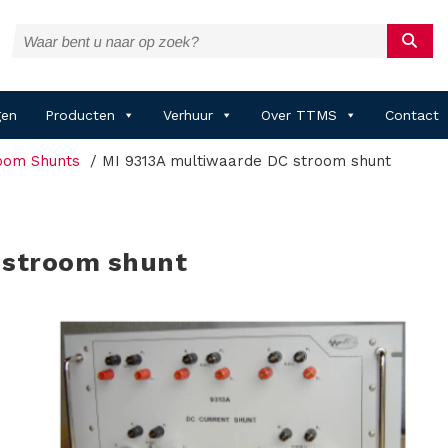
gen
Producten
Verhuur
Over TTMS
Contact
oom Shunts
MI 9313A multiwaarde DC stroom shunt
 stroom shunt