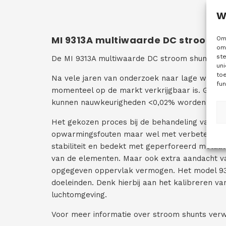
W
MI 9313A multiwaarde DC stroom s
Om 
om 
st
De MI 9313A multiwaarde DC stroom shunt is d
uni
to
Na vele jaren van onderzoek naar lage weerst
fun
momenteel op de markt verkrijgbaar is. Gecom
kunnen nauwkeurigheden <0,02% worden berei
Het gekozen proces bij de behandeling van het
opwarmingsfouten maar wel met verbeterde te
stabiliteit en bedekt met geperforeerd metaal
van de elementen. Maar ook extra aandacht va
opgegeven oppervlak vermogen. Het model 9313
doeleinden. Denk hierbij aan het kalibreren 
luchtomgeving.
Voor meer informatie over stroom shunts verw