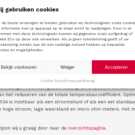
ij gebruiken cookies
hunt
de beste ervaringen te bieden, gebruiken wij technologieën zoals cooki
informatie over je apparaat op te slaan en/of te raadplegen. Door in te
emmen met deze technologieën kunnen wij gegevens zoals surfgedrag of
e nieuwste ontwikkeling in de serie van DC weerstanden en
eke ID's op deze site verwerken. Als je geen toestemming geeft of uw
estemming intrekt, kan dit een nadelige invloed hebben op bepaalde
andswaardematerialen, krijgt u met de 9313A multiwaarde D
cties en mogelijkheden.
bineerd met MI’s ervaring op het gebied van geautomatisee
kt met een vermogen van 5µΩ tot 1Ω.
Bekijk voorkeuren
Weiger
Accepteren
 element verzekert de beste prestaties. En dit zonder het 
mperatuurcoëfficiënten. De elementen zijn ondersteund op 
Cookie Policy
Privacyverklaring
 om zorgen voor een goede koeling. Er is speciale aandacht
n het reduceren van de totale temperatuurcoëfficiënt. Optim
A is inzetbaar als een stroomshunt of als een set standaa
van hoge stroom, lage weerstand en micro ohm-meters. Het m
ijzen wij u graag door naar de
overzichtspagina
.