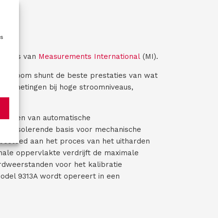
)
e
r
e
i
es
s
t
 shunts van
Measurements International
(MI).
)
C stroom shunt de beste prestaties van wat
rde metingen bij hoge stroomniveaus,
invoeren van automatische
een isolerende basis voor mechanische
 besteed aan het proces van het uitharden
ale oppervlakte verdrijft de maximale
rdweerstanden voor het kalibratie
odel 9313A wordt opereert in een