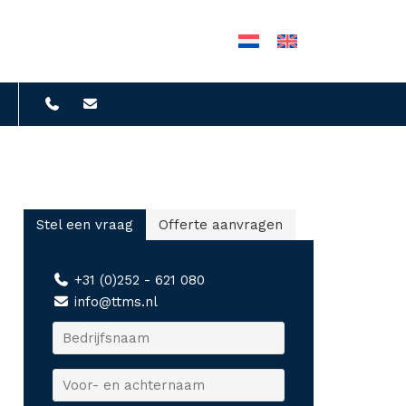
Stel een vraag
Offerte aanvragen
+31 (0)252 - 621 080
info@ttms.nl
B
e
d
V
r
o