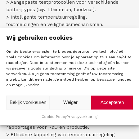
> Aangepaste testprotocollen voor verschillende
batterijtypes (bijv. lithium‑ion, loodzuur).
> Intelligente temperatuurregeling,
foutmeldingen en veiligheidsmechanismen.
> Compacte testopstelling voor een kleinere
Wij gebruiken cookies
footprint.
> Multi‑Zone Temperature Control mogelijk.
Om de beste ervaringen te bieden, gebruiken wij technologieën
> Flexibele spannings‑ en stroombereiken
zoals cookies om informatie over je apparaat op te slaan en/of te
afhankelijk van het model.
raadplegen. Door in te stemmen met deze technologieën kunnen
wij gegevens zoals surfgedrag of unieke ID's op deze site
BTS‑software en functies
verwerken. Als je geen toestemming geeft of uw toestemming
intrekt, kan dit een nadelige invloed hebben op bepaalde functies
De BTS‑software combineert de hardware met
en mogelijkheden.
uw specifieke testprotocol, waarbij alle
instellingen en testdata worden geïntegreerd in
Bekijk voorkeuren
Weiger
Accepteren
één High‑Precision Battery Tester.
Cookie Policy
Privacyverklaring
> Gecentraliseerd databeheer met uitgebreide
rapportages voor R&D en productie.
> Efficiënte koppeling van temperatuurregeling