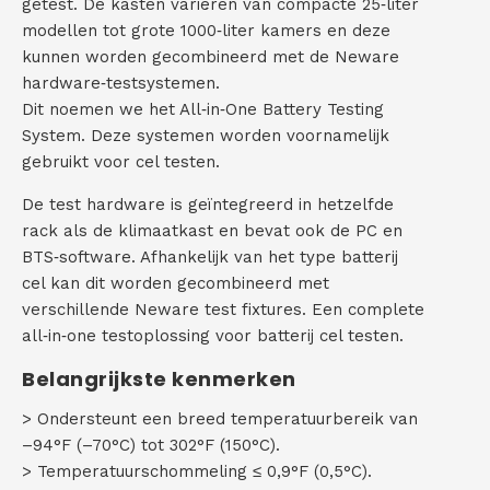
getest. De kasten variëren van compacte 25‑liter
modellen tot grote 1000‑liter kamers en deze
C
kunnen worden gecombineerd met de Neware
o
hardware‑testsystemen.
Dit noemen we het All‑in‑One Battery Testing
n
System. Deze systemen worden voornamelijk
gebruikt voor cel testen.
t
De test hardware is geïntegreerd in hetzelfde
a
rack als de klimaatkast en bevat ook de PC en
c
BTS‑software. Afhankelijk van het type batterij
cel kan dit worden gecombineerd met
t
verschillende Neware test fixtures. Een complete
all‑in‑one testoplossing voor batterij cel testen.
Belangrijkste kenmerken
> Ondersteunt een breed temperatuurbereik van
–94°F (–70°C) tot 302°F (150°C).
> Temperatuurschommeling ≤ 0,9°F (0,5°C).