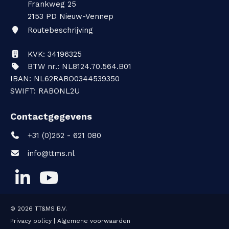
Frankweg 25
2153 PD
Nieuw-Vennep
Routebeschrijving
KVK: 34196325
BTW nr.: NL8124.70.564.B01
IBAN: NL62RABO0344539350
SWIFT: RABONL2U
Contactgegevens
+31 (0)252 - 621 080
info@ttms.nl
© 2026
TT&MS B.V.
Privacy policy
|
Algemene voorwaarden