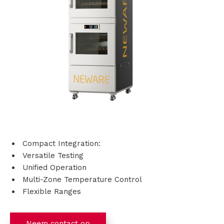
s
i
n
g
e
n
P
Compact Integration:
Versatile Testing
r
Unified Operation
Multi-Zone Temperature Control
o
Flexible Ranges
d
u
Neem contact op