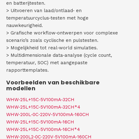
en batterijtesten.
> Uitvoeren van laad/ontlaad‑ en
temperatuurcyclus‑testen met hoge
nauwkeurigheid.
> Grafische workflow‑ontwerpen voor complexe
scenario’s zoals cyclische en pulstesten.
> Mogelijkheid tot real‑world simulaties.
> Multidimensionale data‑analyse (cycle count,
temperatuur, SOC) met aangepaste
rapporttemplates.
Voorbeelden van beschikbare
modellen
WHW‑25L+15C‑5V100mA‑32CH
WHW‑25L+15C‑5V100mA‑32CH*4
WHW‑200L‑0C‑220V‑5V100mA‑160CH
WHW‑25L+15C‑5V100mA‑16CH
WHW‑25L+15C‑5V100mA‑16CH*4
WHW‑200L2‑0C‑220V‑5V100mA‑160CH