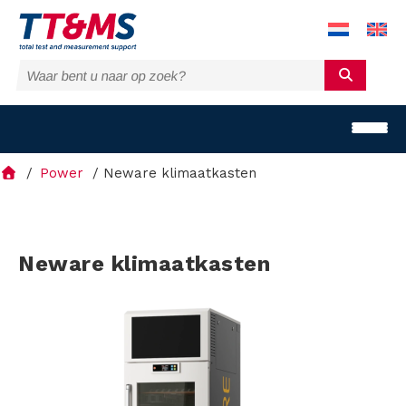
Power
Neware klimaatkasten
O
Neware klimaatkasten
p
l
o
s