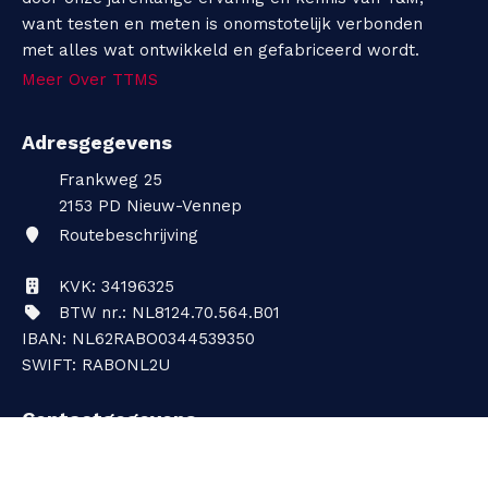
want testen en meten is onomstotelijk verbonden
met alles wat ontwikkeld en gefabriceerd wordt.
Meer Over TTMS
Adresgegevens
Frankweg 25
2153 PD
Nieuw-Vennep
Routebeschrijving
KVK: 34196325
BTW nr.: NL8124.70.564.B01
IBAN: NL62RABO0344539350
SWIFT: RABONL2U
Contactgegevens
+31 (0)252 - 621 080