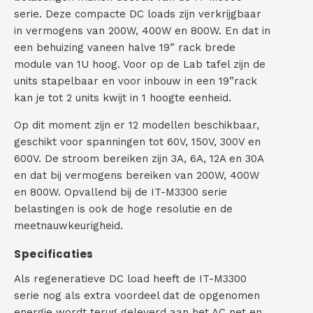
serie. Deze compacte DC loads zijn verkrijgbaar
C
in vermogens van 200W, 400W en 800W. En dat in
een behuizing vaneen halve 19” rack brede
o
module van 1U hoog. Voor op de Lab tafel zijn de
n
units stapelbaar en voor inbouw in een 19”rack
kan je tot 2 units kwijt in 1 hoogte eenheid.
t
Op dit moment zijn er 12 modellen beschikbaar,
a
geschikt voor spanningen tot 60V, 150V, 300V en
600V. De stroom bereiken zijn 3A, 6A, 12A en 30A
c
en dat bij vermogens bereiken van 200W, 400W
t
en 800W. Opvallend bij de IT-M3300 serie
belastingen is ook de hoge resolutie en de
meetnauwkeurigheid.
Specificaties
Als regeneratieve DC load heeft de IT-M3300
serie nog als extra voordeel dat de opgenomen
energie wordt terug geleverd aan het AC net en