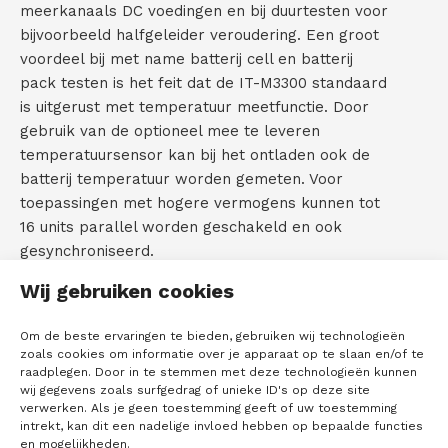
meerkanaals DC voedingen en bij duurtesten voor
bijvoorbeeld halfgeleider veroudering. Een groot
voordeel bij met name batterij cell en batterij
pack testen is het feit dat de IT-M3300 standaard
is uitgerust met temperatuur meetfunctie. Door
gebruik van de optioneel mee te leveren
temperatuursensor kan bij het ontladen ook de
batterij temperatuur worden gemeten. Voor
toepassingen met hogere vermogens kunnen tot
16 units parallel worden geschakeld en ook
gesynchroniseerd.
Zie ook de specificaties van de
Wij gebruiken cookies
overige IT-M modellen
Om de beste ervaringen te bieden, gebruiken wij technologieën
IT-M3100 Wide range DC power supply
zoals cookies om informatie over je apparaat op te slaan en/of te
IT-M3200 High Accuracy DC power supply
raadplegen. Door in te stemmen met deze technologieën kunnen
wij gegevens zoals surfgedrag of unieke ID's op deze site
IT-M3400 Bi-directional DC Power
verwerken. Als je geen toestemming geeft of uw toestemming
IT-M3600 Regenerative power system
intrekt, kan dit een nadelige invloed hebben op bepaalde functies
IT-M7700 AC power supply
en mogelijkheden.