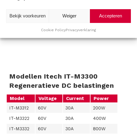
Bekijk voorkeuren
Weiger
Accepteren
Cookie Policy
Privacyverklaring
Modellen Itech IT-M3300
Regeneratieve DC belastingen
Model
Voltage
Current
Power
IT-M3312
60V
30A
200W
IT-M3322
60V
30A
400W
IT-M3332
60V
30A
800W