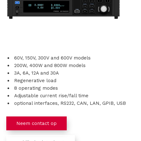
s
i
n
g
60V, 150V, 300V and 600V models
e
200W, 400W and 800W models
3A, 6A, 12A and 30A
n
Regenerative load
8 operating modes
P
Adjustable current rise/fall time
r
optional interfaces, RS232, CAN, LAN, GPIB, USB
o
Neem contact op
d
u