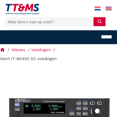
Nieuws
Voedingen
Itech IT-M3400 DC voedingen
O
p
l
o
s