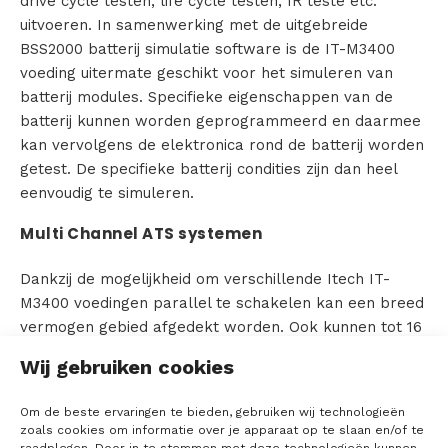
drive cycle testen, life cycle testen, IR teste etc.
uitvoeren. In samenwerking met de uitgebreide
r
BSS2000 batterij simulatie software is de IT-M3400
voeding uitermate geschikt voor het simuleren van
batterij modules. Specifieke eigenschappen van de
O
batterij kunnen worden geprogrammeerd en daarmee
kan vervolgens de elektronica rond de batterij worden
v
getest. De specifieke batterij condities zijn dan heel
eenvoudig te simuleren.
e
Multi Channel ATS systemen
r
T
Dankzij de mogelijkheid om verschillende Itech IT-
M3400 voedingen parallel te schakelen kan een breed
T
vermogen gebied afgedekt worden. Ook kunnen tot 16
kanalen onafhankelijk van elkaar of synchroon
M
Wij gebruiken cookies
aangestuurd worden met slechts één enkele interface.
S
Mede door het compacte ontwerp maakt dit van de
Om de beste ervaringen te bieden, gebruiken wij technologieën
IT-M3400 een uitstekende kandidaat voor inbouw in
zoals cookies om informatie over je apparaat op te slaan en/of te
automatische test systemen om multi kanaals testen
raadplegen. Door in te stemmen met deze technologieën kunnen