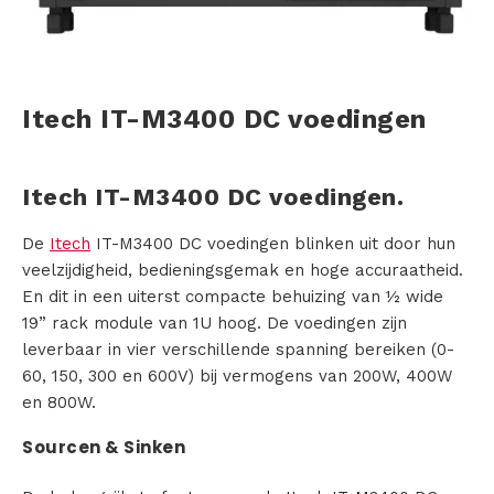
s
i
Itech IT-M3400 DC voedingen
n
g
Itech IT-M3400 DC voedingen.
e
De
Itech
IT-M3400 DC voedingen blinken uit door hun
n
veelzijdigheid, bedieningsgemak en hoge accuraatheid.
En dit in een uiterst compacte behuizing van ½ wide
P
19” rack module van 1U hoog. De voedingen zijn
leverbaar in vier verschillende spanning bereiken (0-
r
60, 150, 300 en 600V) bij vermogens van 200W, 400W
o
en 800W.
Sourcen & Sinken
d
u