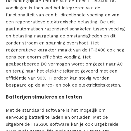
De belangrijkste feature van de Itech IT-M3400 DC
voedingen is toch wel het integreren van de
c
functionaliteit van een bi-directionele voeding en van
een regeneratieve elektronische belasting. De unit
t
gaat automatisch razendsnel schakelen tussen voeding
e
en belasting naargelang de omstandigheden en dit
zonder stroom en spanning overshoot. Het
n
regeneratieve karakter maakt van de IT-3400 ook nog
eens een enorm efficiënte voeding. Het
geabsorbeerde DC vermogen wordt omgezet naar AC
V
en terug naar het elektriciteitsnet gevoerd met een
efficiëntie van 90%. Hierdoor kan stevig worden
e
bespaard op de airco- en ook de elektriciteitskosten.
r
Batterijen simuleren en testen
h
Met de standaard software is het mogelijk om
u
eenvoudig batterij te laden en ontladen. Met de
uitgebreide ITS5300 software kan je ook uitgebreide
u