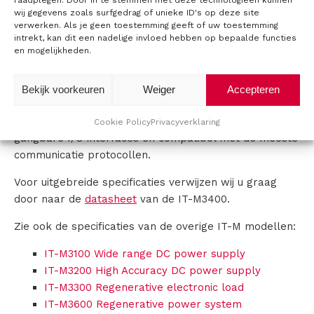
wij gegevens zoals surfgedrag of unieke ID's op deze site
uit te voeren.
C
verwerken. Als je geen toestemming geeft of uw toestemming
intrekt, kan dit een nadelige invloed hebben op bepaalde functies
Ideaal om op grote schaal vermogenselektronica te
o
en mogelijkheden.
testen zoals IGBT Power Modules of bi-directionele
DC/DC convertoren die veelvuldig gebruikt worden in
n
Bekijk voorkeuren
Weiger
Accepteren
elektrische voertuigen.
t
De IT-M3400 serie is uiteraard leverbaar met de
Cookie Policy
Privacyverklaring
a
gangbare I/O interfaces en compatibel met de meeste
communicatie protocollen.
c
Voor uitgebreide specificaties verwijzen wij u graag
t
door naar de
datasheet
van de IT-M3400.
Zie ook de specificaties van de overige IT-M modellen:
IT-M3100 Wide range DC power supply
IT-M3200 High Accuracy DC power supply
IT-M3300 Regenerative electronic load
IT-M3600 Regenerative power system